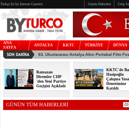
Türkçe En İyi İnternet Gazetesi
Günün Haberleri
Giriş S
ANA
ANTALYA
KKTC
TÜRKİYE
DÜNYA
SAYFA
KKTC'de Ba
Ramazan
Hasipoğlu
Diremler CHP
Çalışma Yasa
'den Yeni Partiye
Denetimine
Geçişini Açıkladı
Katıldı
GÜNÜN TÜM HABERLERİ