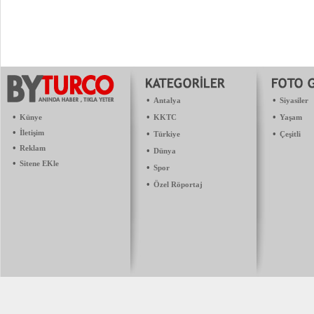
•
•
Antalya
Siyasiler
•
•
•
Künye
KKTC
Yaşam
•
İletişim
•
•
Türkiye
Çeşitli
•
Reklam
•
Dünya
•
Sitene EKle
•
Spor
•
Özel Röportaj