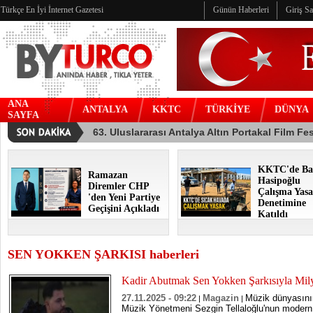
Türkçe En İyi İnternet Gazetesi
Günün Haberleri
Giriş S
ANA
ANTALYA
KKTC
TÜRKİYE
DÜNYA
SAYFA
KKTC'de Ba
Ramazan
Hasipoğlu
Diremler CHP
Çalışma Yasa
'den Yeni Partiye
Denetimine
Geçişini Açıkladı
Katıldı
SEN YOKKEN ŞARKISI haberleri
Kadir Abutmak Sen Yokken Şarkısıyla Mily
27.11.2025 - 09:22
Magazin
Müzik dünyasının
|
|
Müzik Yönetmeni Sezgin Tellaloğlu'nun modern 