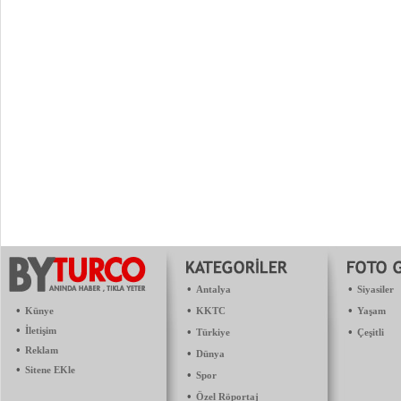
•
•
Antalya
Siyasiler
•
•
•
Künye
KKTC
Yaşam
•
İletişim
•
•
Türkiye
Çeşitli
•
Reklam
•
Dünya
•
Sitene EKle
•
Spor
•
Özel Röportaj