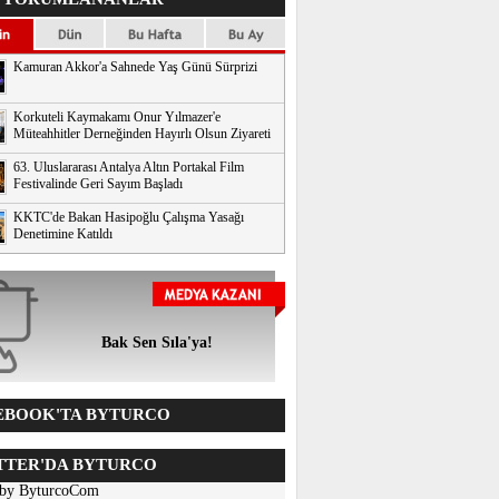
Kamuran Akkor'a Sahnede Yaş Günü Sürprizi
Korkuteli Kaymakamı Onur Yılmazer'e
Müteahhitler Derneğinden Hayırlı Olsun Ziyareti
63. Uluslararası Antalya Altın Portakal Film
Festivalinde Geri Sayım Başladı
KKTC'de Bakan Hasipoğlu Çalışma Yasağı
Denetimine Katıldı
Bak Sen Sıla'ya!
BOOK'TA BYTURCO
TER'DA BYTURCO
 by ByturcoCom