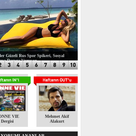
ler Güzeli Rus Spor Spikeri, Sosyal
aya Damga Vuruyor
ONNE VIE
​Mehmet Akif
Dergisi
Alakurt
 YORUMLANANLAR