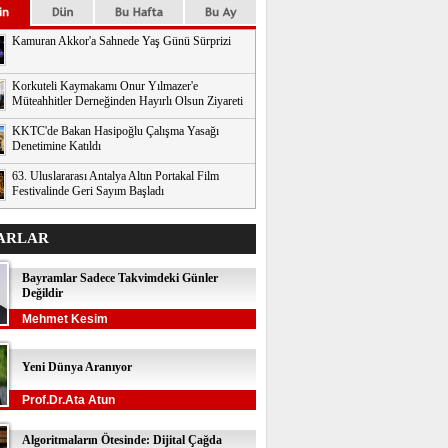
Kamuran Akkor'a Sahnede Yaş Günü Sürprizi
Korkuteli Kaymakamı Onur Yılmazer'e
Müteahhitler Derneğinden Hayırlı Olsun Ziyareti
KKTC'de Bakan Hasipoğlu Çalışma Yasağı
Denetimine Katıldı
63. Uluslararası Antalya Altın Portakal Film
Festivalinde Geri Sayım Başladı
ARLAR
Bayramlar Sadece Takvimdeki Günler
Değildir
Mehmet Kesim
Yeni Dünya Aranıyor
Prof.Dr.Ata Atun
Algoritmaların Ötesinde: Dijital Çağda