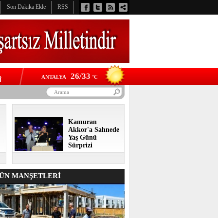
Son Dakika Ekle
RSS
26/33
ANTALYA
°C
İ
Kamuran
Akkor'a Sahnede
Yaş Günü
Sürprizi
N MANŞETLERİ