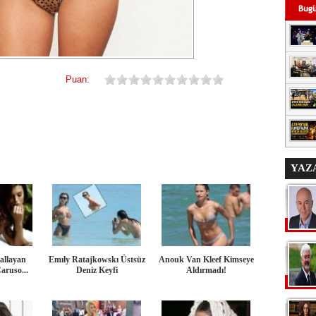
Puan:
YAZ
allayan
Emıly Ratajkowskı Üstsüz
Anouk Van Kleef Kimseye
Caruso...
Deniz Keyfi
Aldırmadı!