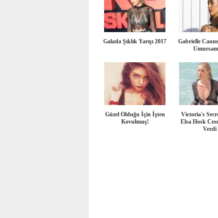
Galada Şıklık Yarışı 2017
Gabrielle Caunes
Umursam
Güzel Olduğu İçin İşten
Victoria's Secr
Kovulmuş!
Elsa Hosk Cesu
Verdi