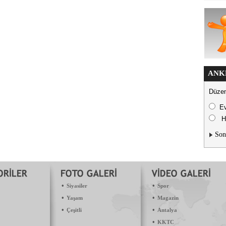
ANK
Düzen
E
H
Son
•
•
Siyasiler
Spor
•
•
Yaşam
Magazin
•
•
Çeşitli
Antalya
•
KKTC