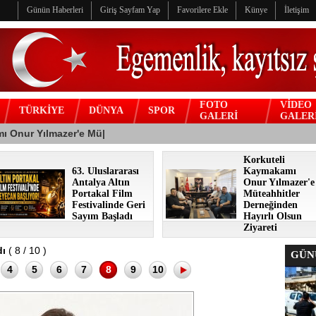
Günün Haberleri
Giriş Sayfam Yap
Favorilere Ekle
Künye
İletişim
FOTO
VİDEO
TÜRKİYE
DÜNYA
SPOR
GALERİ
GALER
Korkuteli
63. Uluslararası
Kaymakamı
Antalya Altın
Onur Yılmazer'e
Portakal Film
Müteahhitler
Festivalinde Geri
Derneğinden
Sayım Başladı
Hayırlı Olsun
Ziyareti
dı
( 8 / 10 )
GÜNÜ
4
5
6
7
8
9
10