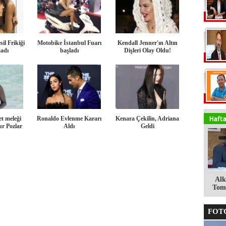
il Frikiği
Motobike İstanbul Fuarı
Kendall Jenner'ın Altın
adı
başladı
Dişleri Olay Oldu!
et meleği
Ronaldo Evlenme Kararı
Kenara Çekilin, Adriana
r Pozlar
Aldı
Geldi
Alk
Tomg
FOTO