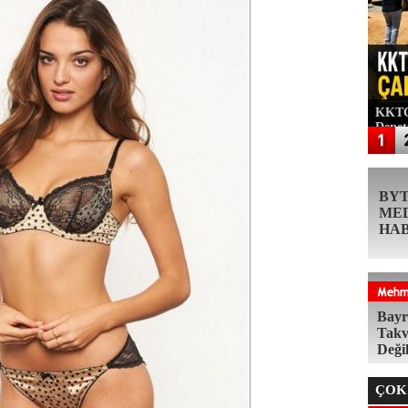
KKTC'
Denet
BY
ME
HA
Bayr
Takv
Deği
ÇOK