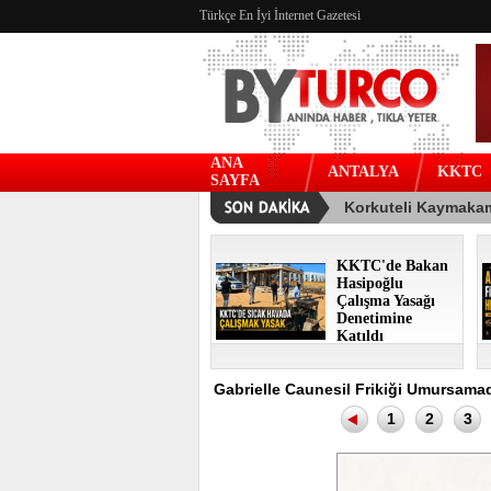
Türkçe En İyi İnternet Gazetesi
ANA
ANTALYA
KKTC
SAYFA
KKTC'de Bakan
Hasipoğlu
Çalışma Yasağı
Denetimine
Katıldı
Gabrielle Caunesil Frikiği Umursama
1
2
3