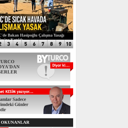
de Bakan Hasipoğlu Çalışma Yasağı
imine Katıldı
TURCO
DYA'DAN
BERLER
amlar Sadece
imdeki Günler
ldir
 OKUNANLAR