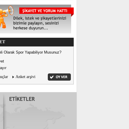
ET
li Olarak Spor Yapabiliyor Musunuz?
vet
ayır
uçlar
Anket arşivi