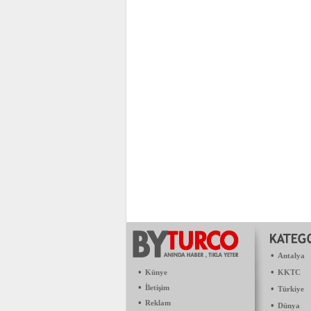
•
Antalya
•
•
Künye
KKTC
•
İletişim
•
Türkiye
•
Reklam
•
Dünya