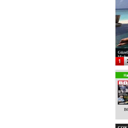
Güzel
Medy
B
ÇOK