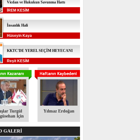
Vicdan ve Hukukun Savunma Hattı
İREM KESİM
İnsanlık Hali
Hüseyin Kaya
KKTC'DE YEREL SEÇİM HEYECANI
Reşit KESİM
ışlar Turgül
Yılmaz Erdoğan
üsehan İçin
 GALERİ