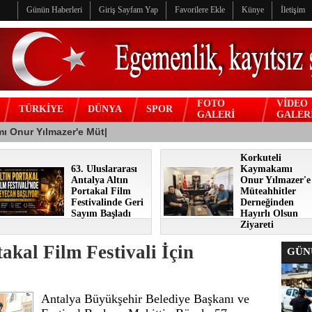
Günün Haberleri
Giriş Sayfam Yap
Favorilere Ekle
Künye
İletişim
FOTO
VİDEO
TÜRKİYE
DÜNYA
SPOR
GALERİ
GALER
Korkuteli
63. Uluslararası
Kaymakamı
Antalya Altın
Onur Yılmazer'e
Portakal Film
Müteahhitler
Festivalinde Geri
Derneğinden
Sayım Başladı
Hayırlı Olsun
Ziyareti
akal Film Festivali İçin
GÜNÜ
Antalya Büyükşehir Belediye Başkanı ve