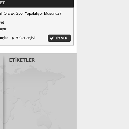
ET
li Olarak Spor Yapabiliyor Musunuz?
vet
ayır
uçlar
Anket arşivi