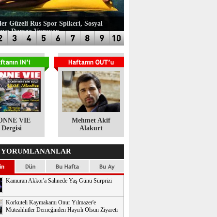
ler Güzeli Rus Spor Spikeri, Sosyal
aya Damga Vuruyor
ONNE VIE
​Mehmet Akif
Dergisi
Alakurt
 YORUMLANANLAR
Kamuran Akkor'a Sahnede Yaş Günü Sürprizi
Korkuteli Kaymakamı Onur Yılmazer'e
Müteahhitler Derneğinden Hayırlı Olsun Ziyareti