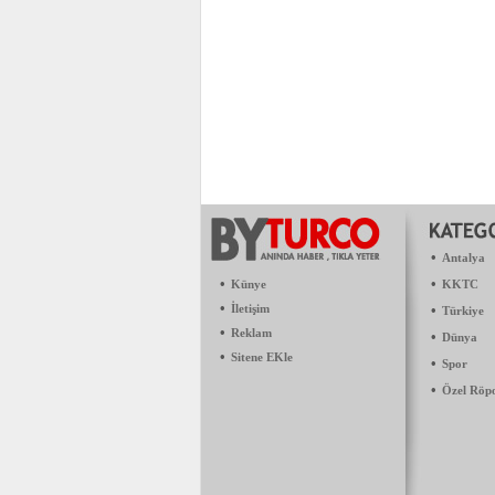
•
Antalya
•
•
Künye
KKTC
•
İletişim
•
Türkiye
•
Reklam
•
Dünya
•
Sitene EKle
•
Spor
•
Özel Röp