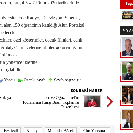
orum, bu yıl 5 – 7 Ekim 2020 tarihlerinde
niversitelerde Radyo, Televizyon, Sinema,
i alan 150 öğrencinin katıldığı Altın Portakal
YAZ
 edecek.
iler, özel gösterimler, çocuk filmleri, canlı
 Antalya’nın ilçelerine filmler götüren ‘Altın
sürdürecek.
rın yönetmeliklerine
laşılabilir.
Yazdır
Önceki sayfa
Sayfa başına git
stifaya
Tuncer ve Oğuz Türel'in
İddialarına Karşı Basın Toplantısı
Düzenliyor
m Festivali
Antalya
Muhittin Böcek
Film Yarışması