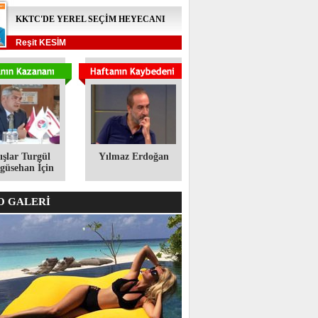
KKTC'DE YEREL SEÇİM HEYECANI
Reşit KESİM
ışlar Turgül
Yılmaz Erdoğan
üsehan İçin
 GALERİ