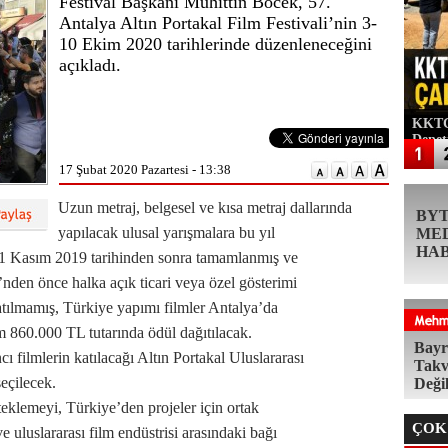
Festival Başkanı Muhittin Böcek, 57.
Antalya Altın Portakal Film Festivali’nin 3-
10 Ekim 2020 tarihlerinde düzenleneceğini
açıkladı.
KKTC'
Denet
17 Şubat 2020 Pazartesi - 13:38
Uzun metraj, belgesel ve kısa metraj dallarında
BY
yapılacak ulusal yarışmalara bu yıl
ME
HA
i. 1 Kasım 2019 tarihinden sonra tamamlanmış ve
’nden önce halka açık ticari veya özel gösterimi
katılmamış, Türkiye yapımı filmler Antalya’da
m 860.000 TL tutarında ödül dağıtılacak.
Bayr
ı filmlerin katılacağı Altın Portakal Uluslararası
Takv
seçilecek.
Deği
teklemeyi, Türkiye’den projeler için ortak
ÇOK
e uluslararası film endüstrisi arasındaki bağı