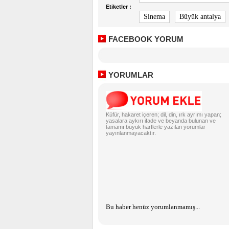
Etiketler :
Sinema
Büyük antalya
FACEBOOK YORUM
YORUMLAR
Küfür, hakaret içeren; dil, din, ırk ayrımı yapan;
yasalara aykırı ifade ve beyanda bulunan ve
tamamı büyük harflerle yazılan yorumlar
yayınlanmayacaktır.
Bu haber henüz yorumlanmamış...