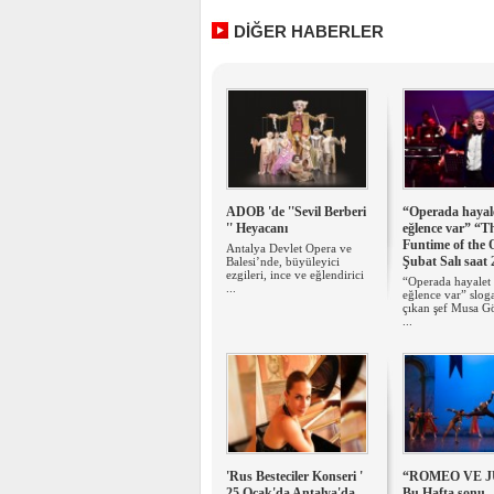
DİĞER HABERLER
ADOB 'de ''Sevil Berberi
“Operada hayale
'' Heyacanı
eğlence var” “T
Funtime of the 
Antalya Devlet Opera ve
Şubat Salı saat 
Balesi’nde, büyüleyici
ezgileri, ince ve eğlendirici
“Operada hayalet 
...
eğlence var” slog
çıkan şef Musa G
...
'Rus Besteciler Konseri '
“ROMEO VE J
25 Ocak'da Antalya'da
Bu Hafta sonu