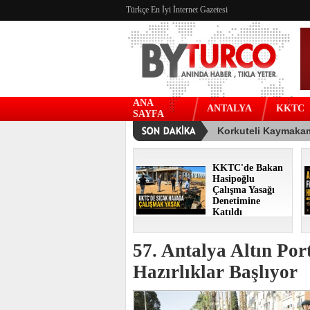
Türkçe En İyi İnternet Gazetesi
ANA
ANTALYA
KKTC
SAYFA
KKTC'de Bakan
Hasipoğlu
Çalışma Yasağı
Denetimine
Katıldı
57. Antalya Altın Port
Hazırlıklar Başlıyor