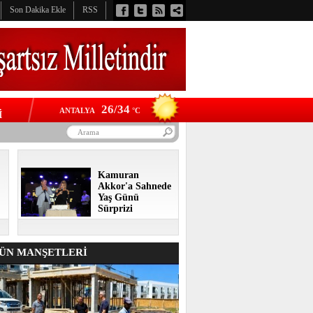
Son Dakika Ekle
RSS
26/34
ANTALYA
°C
İ
Kamuran
Akkor'a Sahnede
Yaş Günü
Sürprizi
N MANŞETLERİ