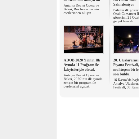
Sahneleniyor
Antalya Devlet Opera ve
Balesi, Rus bestecilerinin
Balenin ilk göste
eserlerinden oluşan ...
Ocak Cumartesi İ
gösterimi 21 Ocak
gerçekleşecek
ADOB 2020 Yılının İlk
20. Uluslararası
Ayında 11 Proğram ile
Piyano Festivali,
İzleyicileriyle olacak
muhteşem bir k
son buldu.
Antalya Devlet Opera ve
Balesi, 2020’nin ilk ayında
16 Kasım’da başl
zengin bir program ile
Antalya Uluslarar
perdelerini açacak.
Festivali, 30 Kası