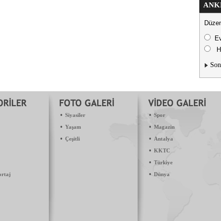
ANK
Düzen
E
H
Son
•
•
Siyasiler
Spor
•
•
Yaşam
Magazin
•
•
Çeşitli
Antalya
•
KKTC
•
Türkiye
•
ortaj
Dünya