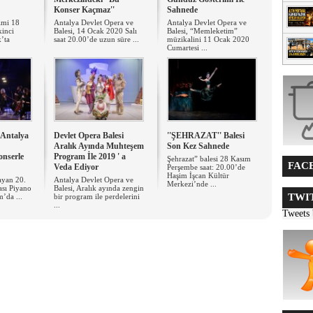
Konser Kaçmaz''
Sahnede
rimi 18
Antalya Devlet Opera ve
Antalya Devlet Opera ve
kinci
Balesi, 14 Ocak 2020 Salı
Balesi, “Memleketim”
’ta
saat 20.00’de uzun süre ...
müzikalini 11 Ocak 2020
Cumartesi ...
 Antalya
Devlet Opera Balesi
''ŞEHRAZAT'' Balesi
Aralık Ayında Muhteşem
Son Kez Sahnede
onserle
Program İle 2019 ' a
Şehrazat” balesi 28 Kasım
FACE
Veda Ediyor
Perşembe saat: 20.00’de
Haşim İşcan Kültür
ayan 20.
Antalya Devlet Opera ve
Merkezi’nde ...
ası Piyano
Balesi, Aralık ayında zengin
TWIT
m’da ...
bir program ile perdelerini
...
Tweets