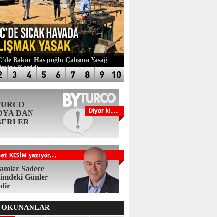
de Bakan Hasipoğlu Çalışma Yasağı
imine Katıldı
TURCO
DYA'DAN
BERLER
amlar Sadece
imdeki Günler
ldir
 OKUNANLAR