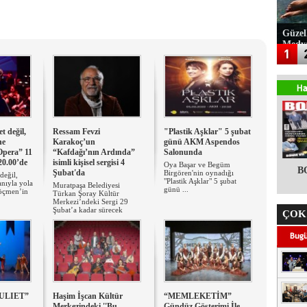
Güzel
Medy
t değil,
Ressam Fevzi
"Plastik Aşklar" 5 şubat
he
Karakoç’un
günü AKM Aspendos
Opera” 11
“Kafdağı’nın Ardında”
Salonunda
20.00’de
isimli kişisel sergisi 4
Oya Başar ve Begüm
B
Şubat'da
Birgören'nin oynadığı
değil,
"Plastik Aşklar" 5 şubat
anıyla yola
Muratpaşa Belediyesi
günü ...
öçmen’in
Türkan Şoray Kültür
Merkezi’ndeki Sergi 29
Şubat’a kadar sürecek
ÇOK
ULIET”
Haşim İşcan Kültür
“MEMLEKETİM”
Merkezindeki ''Bu
Gündüz Gösterimi İle