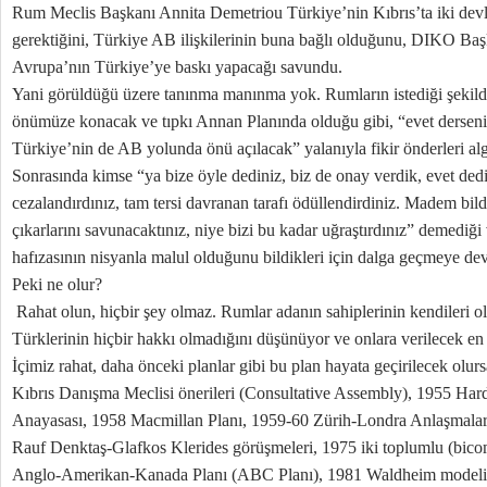
Rum Meclis Başkanı Annita Demetriou Türkiye’nin Kıbrıs’ta iki devl
gerektiğini, Türkiye AB ilişkilerinin buna bağlı olduğunu, DIKO Ba
Avrupa’nın Türkiye’ye baskı yapacağı savundu.
Yani görüldüğü üzere tanınma manınma yok. Rumların istediği şekilde
önümüze konacak ve tıpkı Annan Planında olduğu gibi, “evet derseniz
Türkiye’nin de AB yolunda önü açılacak” yalanıyla fikir önderleri al
Sonrasında kimse “ya bize öyle dediniz, biz de onay verdik, evet dedik
cezalandırdınız, tam tersi davranan tarafı ödüllendirdiniz. Madem bi
çıkarlarını savunacaktınız, niye bizi bu kadar uğraştırdınız” demediği
hafızasının nisyanla malul olduğunu bildikleri için dalga geçmeye d
Peki ne olur?
Rahat olun, hiçbir şey olmaz. Rumlar adanın sahiplerinin kendileri o
Türklerinin hiçbir hakkı olmadığını düşünüyor ve onlara verilecek en 
İçimiz rahat, daha önceki planlar gibi bu plan hayata geçirilecek olu
Kıbrıs Danışma Meclisi önerileri (Consultative Assembly), 1955 Hard
Anayasası, 1958 Macmillan Planı, 1959-60 Zürih-Londra Anlaşmalar
Rauf Denktaş-Glafkos Klerides görüşmeleri, 1975 iki toplumlu (bic
Anglo-Amerikan-Kanada Planı (ABC Planı), 1981 Waldheim modeli, 1