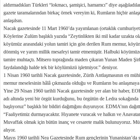
aldırmadıkları Türkleri “lokmacı, şamişici, hamamcı” diye aşağıladıla
gazete taramalarından birkaç örnek vereyim ki, Rumların hiçbir anlaş
anlaşılsın.
Nacak gazetesinde 11 Mart 1960’da yayımlanan (ortaklık cumhuriyeti 
Köylerine Zulüm başlıklı yazıda “Zeytinlikten iki mil kadar uzakta o
köyümüz arasındaki yolun tamiri için gön derilen Rum memur, köyüm
dönmüş ve yarım millik mesafeyi tamir etmemiştir. Halbuki köyümüze
tamire muhtaçtı. Mitsero toprağında maden çıkaran Yunan Maden Şir
faydalandığı halde tek bir köylümüzü işletmiyor.” deniyor.
1 Nisan 1960 tarihli Nacak gazetesinde, Zürih Antlaşmasının en müh
memur meselesinin hâlâ çıkmazda olduğu ve Rumların bu anlaşmaya uy
Yine 29 Nisan 1960 tarihli Nacak gazetesinde yer alan bir haber, 
adı altında yeni bir örgüt kurduğunu, bu örgütün de Ledra sokağında
başlıyoruz” başlıklı bir bildiri dağıttığını duyuruyor. EDMA’nın dağıtt
“Faaliyetimiz durmayacaktır. Hıyanete vuracak ve halkın ve Anavatan
Muvaffak olmak için bütün inanç ve cesarete malik bulunuyoruz. Müc
alıyor.
Mayıs 1960 tarihli Nea Gazetesinde Rum gençlerinin Yunanistan’da si