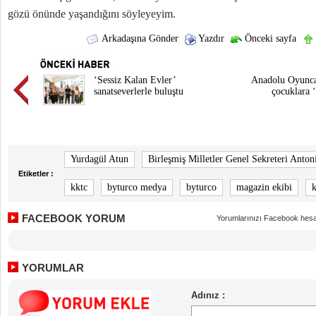
gözü önünde yaşandığını söyleyeyim.
Arkadaşına Gönder
Yazdır
Önceki sayfa
‘Sessiz Kalan Evler’
Anadolu Oyunc
sanatseverlerle buluştu
çocuklara 
Yurdagül Atun
Birleşmiş Milletler Genel Sekreteri Anton
Etiketler :
kktc
byturco medya
byturco
magazin ekibi
k
FACEBOOK YORUM
Yorumlarınızı Facebook hesa
YORUMLAR