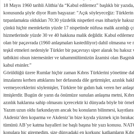
18 Mayıs 1960 tarihli Alithia’da “Kabul edilemez” başlıklı bir yazıda,
konusunda şöyle diyor Rum başyazar: "Açık söyleyeceğiz: Türklerin 
tırpanlamakta oldukları 70:30 yüzdelik nispetleri esas itibariyle haksı
çünkü hiçbir memleketin yüzde 17 nispetinde nüfusa malik azınlığı
hizmetlerinde yüzde 30 ve 40 hakkına malik değildir. Kabul edilemez
olan bir paçavrada (1960 anlaşmaları kastediliyor) dahil olmasına ve 
teşkil etmeleri nedeniyle Türkler bir paçavrayı siper alarak bu haksız 
tatbikini olsun istemesinler ve tahammülümüzün âzamisi olan Başpiskop
kabul etsinler.”
Görüldüğü üzere Rumlar hiçbir zaman Kıbrıs Türklerini yönetime da
imzalarını kerhen attıklarını her defasında dile getirmişler, azınlık hak
vermeyeceklerini söylemişler, Türklere bir gıdım hak veren her anlaşma
itmişlerdir. Bugün de yarın da önümüze sunulan anlaşma metni, Kıbrıs
azınlık haklarına sahip olmasını içerecektir ki dünyada böyle bir örne
Yazım uzun oldu farkındayım ancak bu konuların bilinmesi, kayıtlara
Akdeniz’den koparma ve Akdeniz’in bize kıyıda yüzmek için bırakaca
tümünü AB’ye katma hayalleri ise başlı başına bir yazı konusu. NAT
konulara hiç giremedim, size dünyadaki en korkunç katliamların Kıb