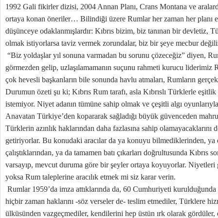
1992 Gali fikirler dizisi, 2004 Annan Planı, Crans Montana ve arala
ortaya konan öneriler… Bilindiği üzere Rumlar her zaman her planı eller
düşünceye odaklanmışlardır: Kıbrıs bizim, biz tanınan bir devletiz, Tü
olmak istiyorlarsa taviz vermek zorundalar, biz bir şeye mecbur değili
“Biz yoldaşlar yıl sonuna varmadan bu sorunu çözeceğiz” diyen, Ruml
görmezden gelip, uzlaşılamamanın suçunu rahmeti kurucu liderimiz 
çok hevesli başkanların bile sonunda havlu atmaları, Rumların gerçek
Durumun özeti şu ki; Kıbrıs Rum tarafı, asla Kıbrıslı Türklerle eşitli
istemiyor. Niyet adanın tümüne sahip olmak ve çeşitli algı oyunları
Anavatan Türkiye’den kopararak sağladığı büyük güvenceden mahru
Türklerin azınlık haklarından daha fazlasına sahip olamayacaklarını def
getiriyorlar. Bu konudaki aracılar da ya konuyu bilmediklerinden, ya 
çalıştıklarından, ya da tamamen batı çıkarları doğrultusunda Kıbrıs 
varsayıp, mevcut duruma göre bir şeyler ortaya koyuyorlar. Niyetleri
yoksa Rum taleplerine aracılık etmek mi siz karar verin.
Rumlar 1959’da imza attıklarında da, 60 Cumhuriyeti kurulduğunda d
hiçbir zaman haklarını -söz verseler de- teslim etmediler, Türklere hi
ülküsünden vazgeçmediler, kendilerini hep üstün ırk olarak gördüler,