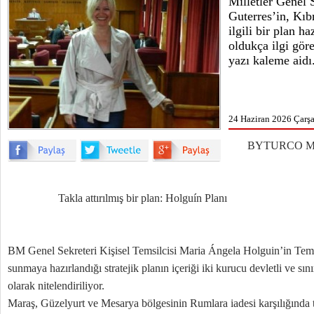
Milletler Genel 
Guterres’in, Kı
ilgili bir plan ha
oldukça ilgi gör
yazı kaleme aidı
24 Haziran 2026 Çarş
BYTURCO ME
Takla attırılmış bir plan: Holguín Planı
BM Genel Sekreteri Kişisel Temsilcisi Maria Ángela Holguin’in Temm
sunmaya hazırlandığı stratejik planın içeriği iki kurucu devletli ve sın
olarak nitelendiriliyor.
Maraş, Güzelyurt ve Mesarya bölgesinin Rumlara iadesi karşılığınd