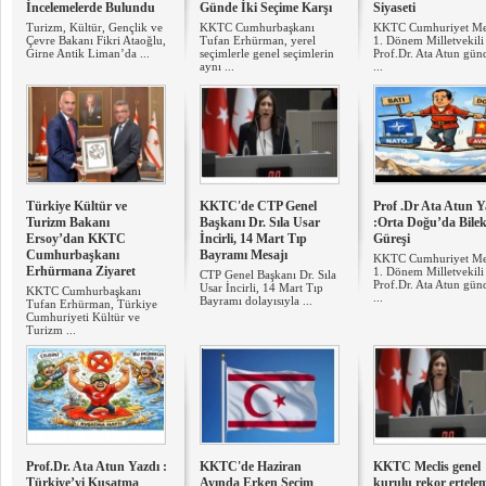
İncelemelerde Bulundu
Günde İki Seçime Karşı
Siyaseti
Turizm, Kültür, Gençlik ve
KKTC Cumhurbaşkanı
KKTC Cumhuriyet Mec
Çevre Bakanı Fikri Ataoğlu,
Tufan Erhürman, yerel
1. Dönem Milletvekili
Girne Antik Liman’da ...
seçimlerle genel seçimlerin
Prof.Dr. Ata Atun gü
aynı ...
...
Türkiye Kültür ve
KKTC'de CTP Genel
Prof .Dr Ata Atun Y
Turizm Bakanı
Başkanı Dr. Sıla Usar
:Orta Doğu’da Bile
Ersoy’dan KKTC
İncirli, 14 Mart Tıp
Güreşi
Cumhurbaşkanı
Bayramı Mesajı
KKTC Cumhuriyet Mec
Erhürmana Ziyaret
1. Dönem Milletvekili
CTP Genel Başkanı Dr. Sıla
Prof.Dr. Ata Atun gü
Usar İncirli, 14 Mart Tıp
KKTC Cumhurbaşkanı
...
Bayramı dolayısıyla ...
Tufan Erhürman, Türkiye
Cumhuriyeti Kültür ve
Turizm ...
Prof.Dr. Ata Atun Yazdı :
KKTC'de Haziran
KKTC Meclis genel
Türkiye’yi Kuşatma
Ayında Erken Seçim
kurulu rekor ertele