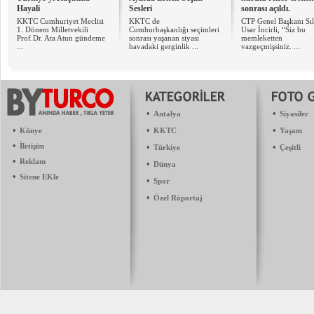
Hayali
Sesleri
sonrası açıldı.
KKTC Cumhuriyet Meclisi
KKTC de
CTP Genel Başkanı Sı
1. Dönem Milletvekili
Cumhurbaşkanlığı seçimleri
Usar İncirli, “Siz bu
Prof.Dr. Ata Atun gündeme
sonrası yaşanan siyasi
memleketten
...
havadaki gerginlik ...
vazgeçmişsiniz. ...
•
•
Antalya
Siyasiler
•
•
•
Künye
KKTC
Yaşam
•
İletişim
•
•
Türkiye
Çeşitli
•
Reklam
•
Dünya
•
Sitene EKle
•
Spor
•
Özel Röportaj