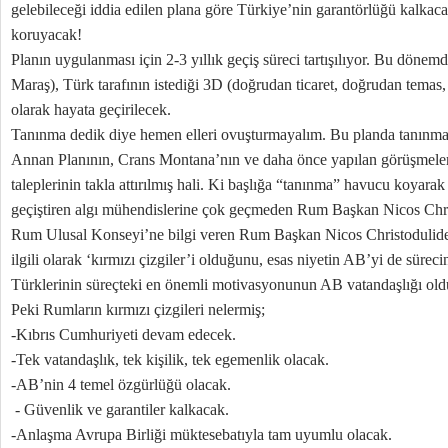
gelebileceği iddia edilen plana göre Türkiye’nin garantörlüğü kalkac
koruyacak!
Planın uygulanması için 2-3 yıllık geçiş süreci tartışılıyor. Bu dönemde
Maraş), Türk tarafının istediği 3D (doğrudan ticaret, doğrudan temas
olarak hayata geçirilecek.
Tanınma dedik diye hemen elleri ovuşturmayalım. Bu planda tanınmanı
Annan Planının, Crans Montana’nın ve daha önce yapılan görüşmel
taleplerinin takla attırılmış hali. Ki başlığa “tanınma” havucu koyara
geçiştiren algı mühendislerine çok geçmeden Rum Başkan Nicos Chris
Rum Ulusal Konseyi’ne bilgi veren Rum Başkan Nicos Christodulide
ilgili olarak ‘kırmızı çizgiler’i olduğunu, esas niyetin AB’yi de süreci
Türklerinin süreçteki en önemli motivasyonunun AB vatandaşlığı ol
Peki Rumların kırmızı çizgileri nelermiş;
-Kıbrıs Cumhuriyeti devam edecek.
-Tek vatandaşlık, tek kişilik, tek egemenlik olacak.
-AB’nin 4 temel özgürlüğü olacak.
- Güvenlik ve garantiler kalkacak.
-Anlaşma Avrupa Birliği müktesebatıyla tam uyumlu olacak.