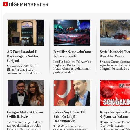
DİĞER HABERLER
AK Parti İstanbul İl
İsrailliler Netanyahu'nun
Seyir Halindeki Oto
Başkanlığı'na Saldırı
İstifasını İstedi
Alev Alev Yandı
Girişimi
İsrail'in başkenti Tel Aviv'de
Sivas'ın Gürün ilçesin
Başbakan Binyamin
seyir halinde olan ve 
Sütlüce'deki AK Parti İl
Netanyahu'nun politikaları
3 kişinin bulunduğu ..
Binası'na saat 21.30
protesto edildi.
sıralarında lav silahı ile ...
Gezegen Mehmet Didem
Bakan Soylu Son 300
Rusya Suriye'de Ate
Özfiliz ile Evlendi
Yılın En Güçlü
Sağlamaya Yakınız
Dönemindeyiz
Türkiye'nin en çok bilinen
Rusya Savunma Bakan
radyocularından biri olan
"Suriye'de ateşkesi
TBMM'de kendisi için
Gezegen Mehmet, aile ...
sağlamaya yakınız." de
verilen gensoru önergesi