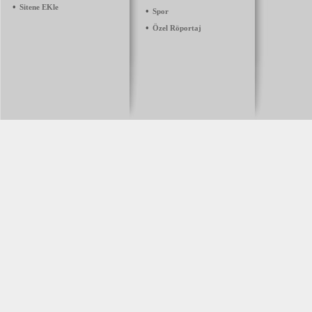
•
Sitene EKle
•
Spor
•
Özel Röportaj