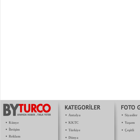
•
•
Antalya
Siyasiler
•
•
•
Künye
KKTC
Yaşam
•
İletişim
•
•
Türkiye
Çeşitli
•
Reklam
•
Dünya