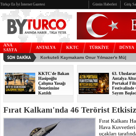
Türkçe En İyi İnternet Gazetesi
Günün Haberleri
Giriş S
ANA
ANTALYA
KKTC
TÜRKİYE
DÜNYA
SAYFA
KKTC'de Bakan
63. Uluslarar
Hasipoğlu
Antalya Altı
Çalışma Yasağı
Portakal Fi
Denetimine
Festivalinde
Katıldı
Sayım Başla
Fırat Kalkanı'nda 46 Terörist Etkisiz
Fırat Kalkanı Ha
Hava Kuvvetleri
uçakları tarafınd