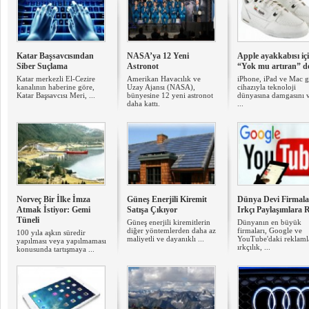
Katar Başsavcısından
NASA’ya 12 Yeni
Apple ayakkabısı iç
Siber Suçlama
Astronot
“Yok mu artıran” d
Katar merkezli El-Cezire
Amerikan Havacılık ve
iPhone, iPad ve Mac g
kanalının haberine göre,
Uzay Ajansı (NASA),
cihazıyla teknoloji
Katar Başsavcısı Meri, ...
bünyesine 12 yeni astronot
dünyasına damgasını 
daha kattı.
...
Norveç Bir İlke İmza
Güneş Enerjili Kiremit
Dünya Devi Firmal
Atmak İstiyor: Gemi
Satışa Çıkıyor
Irkçı Paylaşımlara 
Tüneli
Güneş enerjili kiremitlerin
Dünyanın en büyük
diğer yöntemlerden daha az
firmaları, Google ve
100 yıla aşkın süredir
maliyetli ve dayanıklı ...
YouTube'daki reklaml
yapılması veya yapılmaması
ırkçılık, ...
konusunda tartışmaya ...