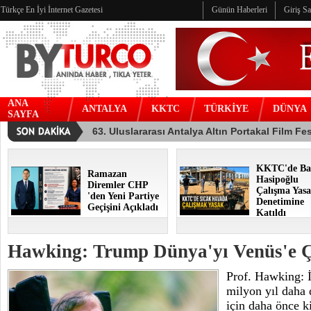
Türkçe En İyi İnternet Gazetesi
Günün Haberleri
Giriş S
ANA
ANTALYA
KKTC
TÜRKİYE
DÜNYA
SAYFA
KKTC'de Ba
Ramazan
Hasipoğlu
Diremler CHP
Çalışma Yasa
'den Yeni Partiye
Denetimine
Geçişini Açıkladı
Katıldı
Hawking: Trump Dünya'yı Venüs'e Çe
Prof. Hawking: İ
milyon yıl daha
için daha önce k