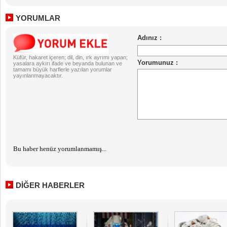
YORUMLAR
Küfür, hakaret içeren; dil, din, ırk ayrımı yapan;
yasalara aykırı ifade ve beyanda bulunan ve
tamamı büyük harflerle yazılan yorumlar
yayınlanmayacaktır.
Bu haber henüz yorumlanmamış...
DİĞER HABERLER