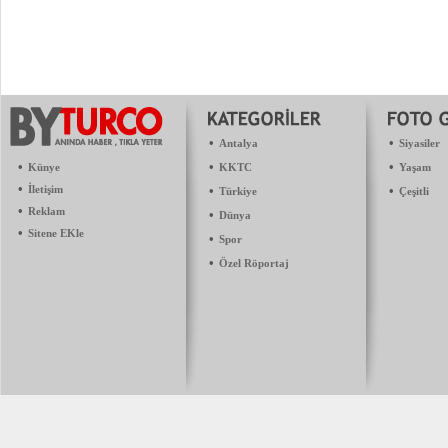
•
•
Antalya
Siyasiler
•
•
•
Künye
KKTC
Yaşam
•
İletişim
•
•
Türkiye
Çeşitli
•
Reklam
•
Dünya
•
Sitene EKle
•
Spor
•
Özel Röportaj