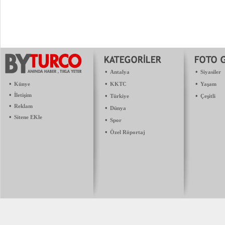
•
•
Antalya
Siyasiler
•
•
•
Künye
KKTC
Yaşam
•
İletişim
•
•
Türkiye
Çeşitli
•
Reklam
•
Dünya
•
Sitene EKle
•
Spor
•
Özel Röportaj