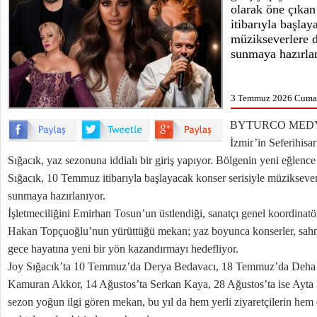
olarak öne çıka
itibarıyla başlay
müzikseverlere 
sunmaya hazırlan
3 Temmuz 2026 Cuma 
BYTURCO MEDY
İzmir’in Seferihisar
Sığacık, yaz sezonuna iddialı bir giriş yapıyor. Bölgenin yeni eğlence
Sığacık, 10 Temmuz itibarıyla başlayacak konser serisiyle müziksever
sunmaya hazırlanıyor.
İşletmeciliğini Emirhan Tosun’un üstlendiği, sanatçı genel koordinat
Hakan Topçuoğlu’nun yürüttüğü mekan; yaz boyunca konserler, sahn
gece hayatına yeni bir yön kazandırmayı hedefliyor.
Joy Sığacık’ta 10 Temmuz’da Derya Bedavacı, 18 Temmuz’da Deha 
Kamuran Akkor, 14 Ağustos’ta Serkan Kaya, 28 Ağustos’ta ise Ayta 
sezon yoğun ilgi gören mekan, bu yıl da hem yerli ziyaretçilerin hem d