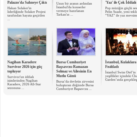
Palazzo'da Sahneye Çıktı
'Yaz' ile Çok İddialı
Uzun bir aranın ardından
İstanbul'da konserler
Hakan Solaker'in
Pop müziğin güçlü ses
vermeye hazırlanan
liderliğinde Solaker Projesi
Pelin Suade, yeni tekli
Tarkan'ın ...
tarafından hayata geçirilen
“YAZ” ile yaz mevsimi
...
Nagihan Karadere
Bursa Cumhuriyet
İstanbul, Kulaklara
Survivor 2026 için güç
Başsavcısı Ramazan
Fısıldadı
topluyor
Solmaz ve Ailesinin En
İstanbul Swiss Otel’in
Mutlu Günü
yeşillikler içindeki Cha
Survivor'un iddialı
Garden’ında gerçekleşe
isimlerinden Nagihan
Bursa’da devletin zirvesini
Karadere, 2026 All-Star
buluşturan düğünde Bursa
sezonuna ...
Cumhuriyet Başsavcısı ...