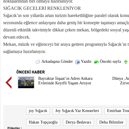
noktalarından biri olmaya hazırlanıyor.
SIĞACIK GECELERİ RENKLENİYOR
Sığacık’ın son yıllarda artan turizm hareketliliğine paralel olarak ko
sezonunda eğlence anlayışını daha geniş bir konsepte taşımayı amaçl
düzenli etkinlik takvimiyle dikkat çeken mekan, bölgedeki sosyal ya
devam edecek.
Mekan, müzik ve eğlenceyi bir araya getiren programıyla Sığacık’ın tu
sağlamaya hazırlanıyor.
Arkadaşına Gönder
Yazdır
Önceki sayfa
Bayraktar İnşaat’ın Adres Ankara
Dünya ,An
Evlerinde Keyifli Yaşam Artıyor
Zirve
joy Sığacık
Joy Sığacık Yaz Konserleri
Emirhan Tos
Hakan Topçuoğlu
Derya Bedavacı
Deha Bilimlier
Etiketler :