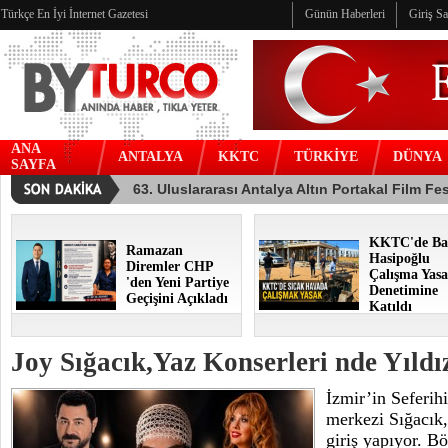
Türkçe En İyi İnternet Gazetesi
Günün Haberleri
Giriş S
ANA
ANTALYA
KKTC
TÜRKİYE
DÜNYA
SAYFA
KKTC'de Ba
Ramazan
Hasipoğlu
Diremler CHP
Çalışma Yasa
'den Yeni Partiye
Denetimine
Geçişini Açıkladı
Katıldı
Joy Sığacık,Yaz Konserleri nde Yıld
İzmir’in Seferihi
merkezi Sığacık,
giriş yapıyor. B