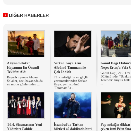
DİĞER HABERLER
Aleyna Solaker
Serkan Kaya Yeni
Gönül Dağı Ekibin'
Hayatının En Önemli
Albümü Tanımam ile
Neşet Ertaş'a Vefa G
Teklifini Aldı
Çok İddialı
Gönül Dağı, 200. Öze
Bölümü’nde, “Bozkırı
Başarılı oyuncu Aleyna
Türk müziğinin en güçlü
Tezenesi” büyük halk 
Solaker, özel hayatında da
yorumcularından Serkan
...
en mutlu günlerinden ...
Kaya, yeni albümü
"Tanımam"la ...
Türk Sinemasının Yeni
İstanbul'da Tarkan
Pop müziğin dikkat
Yıldızları Cahide
biletleri 40 dakikada bitti
çeken ismi Pelin Su