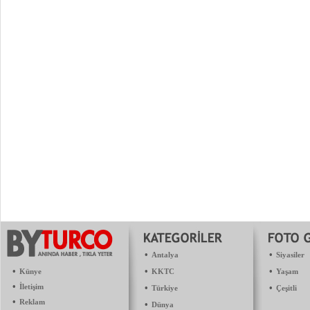
•
•
Antalya
Siyasiler
•
•
•
Künye
KKTC
Yaşam
•
İletişim
•
•
Türkiye
Çeşitli
•
Reklam
•
Dünya