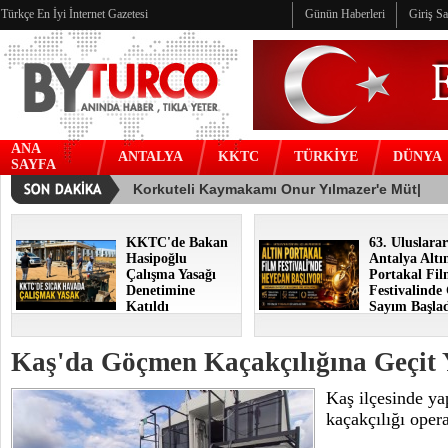
Türkçe En İyi İnternet Gazetesi
Günün Haberleri
Giriş S
ANA
ANTALYA
KKTC
TÜRKİYE
DÜNYA
SAYFA
KKTC'de Bakan
63. Uluslarar
Hasipoğlu
Antalya Altı
Çalışma Yasağı
Portakal Fi
Denetimine
Festivalinde
Katıldı
Sayım Başla
Kaş'da Göçmen Kaçakçılığına Geçit
Kaş ilçesinde y
kaçakçılığı oper