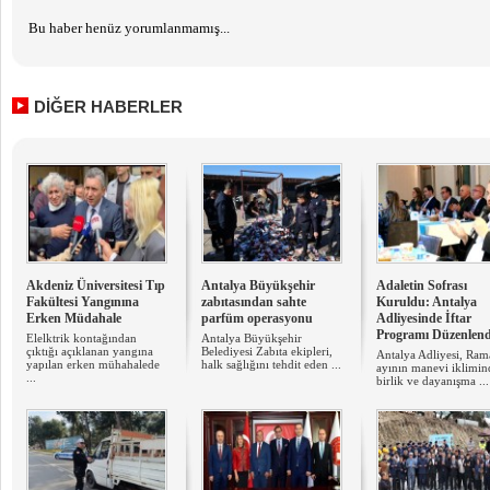
Bu haber henüz yorumlanmamış...
DİĞER HABERLER
Akdeniz Üniversitesi Tıp
Antalya Büyükşehir
Adaletin Sofrası
Fakültesi Yangınına
zabıtasından sahte
Kuruldu: Antalya
Erken Müdahale
parfüm operasyonu
Adliyesinde İftar
Programı Düzenlend
Elelktrik kontağından
Antalya Büyükşehir
çıktığı açıklanan yangına
Belediyesi Zabıta ekipleri,
Antalya Adliyesi, Ra
yapılan erken mühahalede
halk sağlığını tehdit eden ...
ayının manevi iklimin
...
birlik ve dayanışma ...