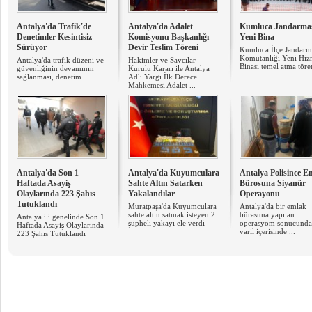
Antalya'da Trafik'de
Antalya'da Adalet
Kumluca Jandarma
Denetimler Kesintisiz
Komisyonu Başkanlığı
Yeni Bina
Sürüyor
Devir Teslim Töreni
Kumluca İlçe Jandarm
Komutanlığı Yeni Hiz
Antalya'da trafik düzeni ve
Hakimler ve Savcılar
Binası temel atma tören
güvenliğinin devamının
Kurulu Kararı ile Antalya
sağlanması, denetim ...
Adli Yargı İlk Derece
Mahkemesi Adalet ...
Antalya'da Son 1
Antalya'da Kuyumculara
Antalya Polisince E
Haftada Asayiş
Sahte Altın Satarken
Bürosuna Siyanür
Olaylarında 223 Şahıs
Yakalandılar
Operayonu
Tutuklandı
Muratpaşa'da Kuyumculara
Antalya'da bir emlak
sahte altın satmak isteyen 2
bürasuna yapılan
Antalya ili genelinde Son 1
şüpheli yakayı ele verdi
operasyom sonucunda
Haftada Asayiş Olaylarında
varil içerisinde ...
223 Şahıs Tutuklandı