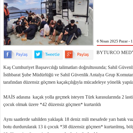
6 Nisan 2025 Pazar - 
BYTURCO MEDY
Kaş Cumhuriyet Başsavcılığı talimatları doğrultusunda; Sahil Güven
İstihbarat Şube Müdürlüğü ve Sahil Güvenlik Antalya Grup Komutanlı
tarafından düzensiz göçmen kaçakçılığıyla mücadeleye yönelik yapıla
MAİS adasına kaçak yolla geçmek isteyen Türk karasularında 2 lastik
çocuk olmak üzere *42 düzensiz göçmen* kurtarıldı
Aynı saatlerde sahilden yaklaşık 18 deniz mili mesafede yarı batık v
botu durdurularak 13 ü çocuk *38 düzensiz göçmen* kurtarılmış, böl