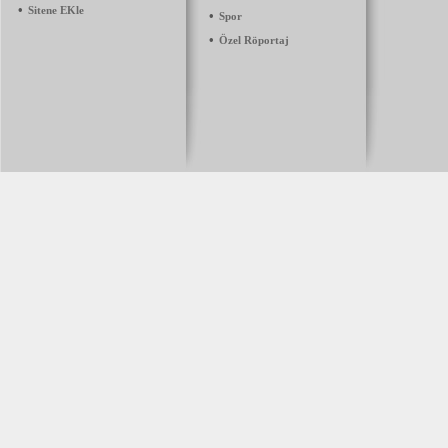
•
Sitene EKle
•
Spor
•
Özel Röportaj