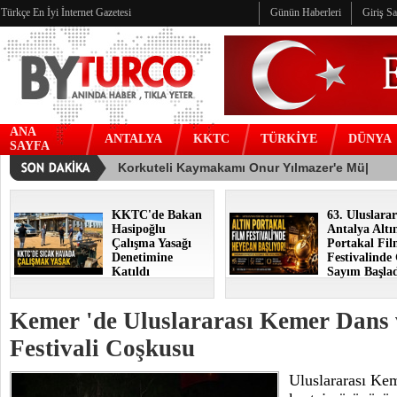
Türkçe En İyi İnternet Gazetesi
Günün Haberleri
Giriş S
ANA
ANTALYA
KKTC
TÜRKİYE
DÜNYA
SAYFA
KKTC'de Bakan
63. Uluslarar
Hasipoğlu
Antalya Altı
Çalışma Yasağı
Portakal Fi
Denetimine
Festivalinde
Katıldı
Sayım Başla
Kemer 'de Uluslararası Kemer Dans
Festivali Coşkusu
Uluslararası Ke