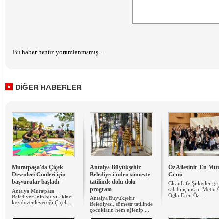
Bu haber henüz yorumlanmamış...
DİĞER HABERLER
Muratpaşa'da Çiçek
Antalya Büyükşehir
Öz Ailesinin En Mut
Desenleri Günleri için
Belediyesi'nden sömestr
Günü
başvurular başladı
tatilinde dolu dolu
CleanLife Şirketler gr
program
sahibi iş insanı Metin
Antalya Muratpaşa
Oğlu Eren Öz ...
Belediyesi’nin bu yıl ikinci
Antalya Büyükşehir
kez düzenleyeceği Çiçek ...
Belediyesi, sömestr tatilinde
çocukların hem eğlenip ...