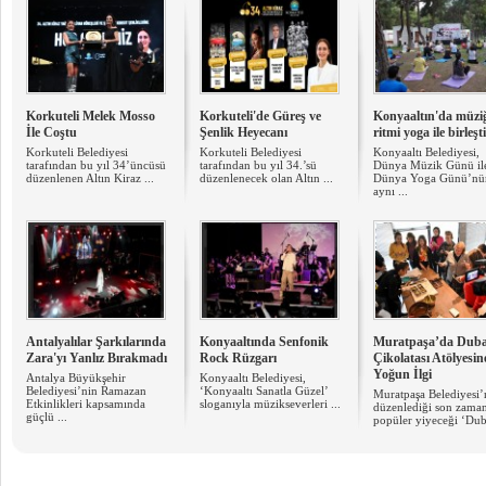
Korkuteli Melek Mosso
Korkuteli'de Güreş ve
Konyaaltın'da müzi
İle Coştu
Şenlik Heyecanı
ritmi yoga ile birleşti
Korkuteli Belediyesi
Korkuteli Belediyesi
Konyaaltı Belediyesi,
tarafından bu yıl 34’üncüsü
tarafından bu yıl 34.’sü
Dünya Müzik Günü il
düzenlenen Altın Kiraz ...
düzenlenecek olan Altın ...
Dünya Yoga Günü’nü
aynı ...
Antalyalılar Şarkılarında
Konyaaltında Senfonik
Muratpaşa’da Duba
Zara'yı Yanlız Bırakmadı
Rock Rüzgarı
Çikolatası Atölyesin
Yoğun İlgi
Antalya Büyükşehir
Konyaaltı Belediyesi,
Belediyesi’nin Ramazan
‘Konyaaltı Sanatla Güzel’
Muratpaşa Belediyesi’
Etkinlikleri kapsamında
sloganıyla müzikseverleri ...
düzenlediği son zaman
güçlü ...
popüler yiyeceği ‘Duba