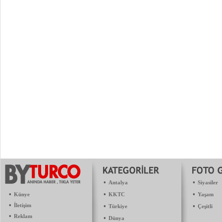
•
•
Antalya
Siyasiler
•
•
•
Künye
KKTC
Yaşam
•
İletişim
•
•
Türkiye
Çeşitli
•
Reklam
•
Dünya