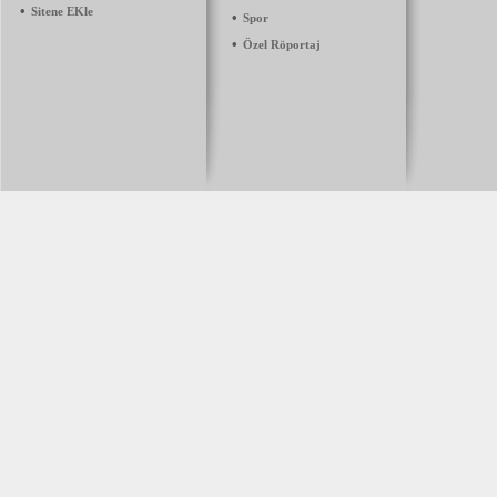
•
Sitene EKle
•
Spor
•
Özel Röportaj