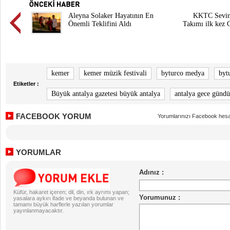
Aleyna Solaker Hayatının En
KKTC Sevin
Önemli Teklifini Aldı
Takımı ilk ke
kemer
kemer müzik festivali
byturco medya
byt
Etiketler :
Büyük antalya gazetesi büyük antalya
antalya gece gündü
FACEBOOK YORUM
Yorumlarınızı Facebook hesa
YORUMLAR
Küfür, hakaret içeren; dil, din, ırk ayrımı yapan;
yasalara aykırı ifade ve beyanda bulunan ve
tamamı büyük harflerle yazılan yorumlar
yayınlanmayacaktır.