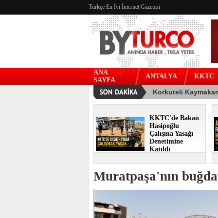
Türkçe En İyi İnternet Gazetesi
ANA
ANTALYA
KKTC
SAYFA
KKTC'de Bakan
Hasipoğlu
Çalışma Yasağı
Denetimine
Katıldı
Muratpaşa'nın buğday