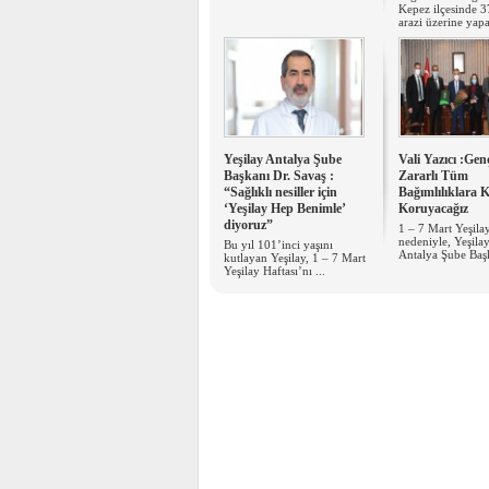
Kepez ilçesinde 
arazi üzerine yapa
Yeşilay Antalya Şube
Vali Yazıcı :Gen
Başkanı Dr. Savaş :
Zararlı Tüm
“Sağlıklı nesiller için
Bağımlılıklara K
‘Yeşilay Hep Benimle’
Koruyacağız
diyoruz”
1 – 7 Mart Yeşila
nedeniyle, Yeşila
Bu yıl 101’inci yaşını
Antalya Şube Başk
kutlayan Yeşilay, 1 – 7 Mart
Yeşilay Haftası’nı ...