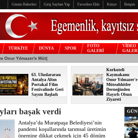
Günün Haberleri
Giriş Sayfam Yap
Favorilere Ekle
Künye
İletişim
FOTO
VİDEO
TÜRKİYE
DÜNYA
SPOR
GALERİ
GALER
Korkuteli
63. Uluslararası
Kaymakamı
Antalya Altın
Onur Yılmazer'e
Portakal Film
Müteahhitler
Festivalinde Geri
Derneğinden
Sayım Başladı
Hayırlı Olsun
Ziyareti
ları başak verdi
GÜNÜ
Antalya’da Muratpaşa Belediyesi’nin
pandemi koşullarında tarımsal üretimin
önemine dikkat çekmek için 45 dönüm