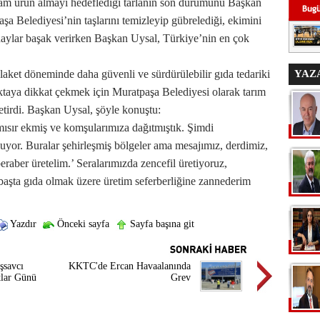
ram ürün almayı hedeflediği tarlanın son durumunu Başkan
şa Belediyesi’nin taşlarını temizleyip gübrelediği, ekimini
ğdaylar başak verirken Başkan Uysal, Türkiye’nin en çok
laket döneminde daha güvenli ve sürdürülebilir gıda tedariki
YAZ
taya dikkat çekmek için Muratpaşa Belediyesi olarak tarım
getirdi. Başkan Uysal, şöyle konuştu:
ısır ekmiş ve komşularımıza dağıtmıştık. Şimdi
yor. Buralar şehirleşmiş bölgeler ama mesajımız, derdimiz,
eraber üretelim.’ Seralarımızda zencefil üretiyoruz,
başta gıda olmak üzere üretim seferberliğine zannederim
Yazdır
Önceki sayfa
Sayfa başına git
şsavcı
KKTC'de Ercan Havaalanında
tlar Günü
Grev