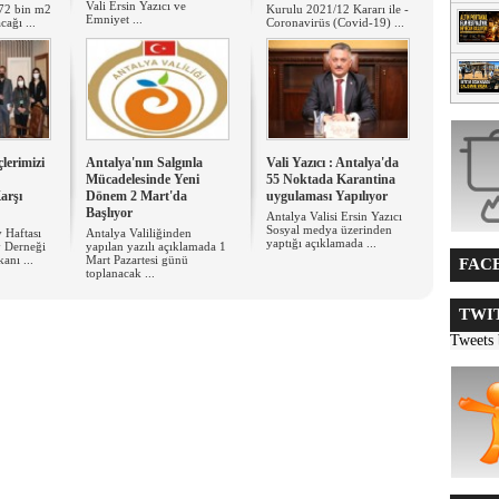
Vali Ersin Yazıcı ve
372 bin m2
Kurulu 2021/12 Kararı ile -
Emniyet ...
cağı ...
Coronavirüs (Covid-19) ...
çlerimizi
Antalya'nın Salgınla
Vali Yazıcı : Antalya'da
Mücadelesinde Yeni
55 Noktada Karantina
arşı
Dönem 2 Mart'da
uygulaması Yapılıyor
Başlıyor
Antalya Valisi Ersin Yazıcı
Sosyal medya üzerinden
y Haftası
Antalya Valiliğinden
yaptığı açıklamada ...
y Derneği
yapılan yazılı açıklamada 1
anı ...
Mart Pazartesi günü
FACE
toplanacak ...
TWIT
Tweets