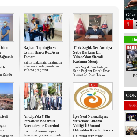
Güzel
Medy
.Özkan
Başkan Topaloğlu ve
Türk Sağlık Sen Antalya
e
Eşinin İkinci Doz Aşısı
Şube Başkanı Dr.
Bağırsak
Tamam
Yılmaz'dan Sitemli
Kutlama Mesajı
Sağlık Bakanlığı tarafından
ülke genelinde yürütülen
akli
Türk Sağlık Sen Antalya
aşılama programı ...
Şube Başkanı Dr. Ali İhsan
n Rektör
Yılmaz 14 Mart Tıp ...
B
ÇOK
iteli
Antalya'da 8 Bin
İşte Yeni Normalleşme
Personelle Kontrollü
Sürecinde Antalya
nşaat
Normalleşme Denetimi
Valiliği İl Umumi
adı.
Hıfzısıhha Kurulu Kararı
Kontrollü normalleşme
dönemine geçiş sonrasında
tarafından
İl Umumi Hıfzıssıhha