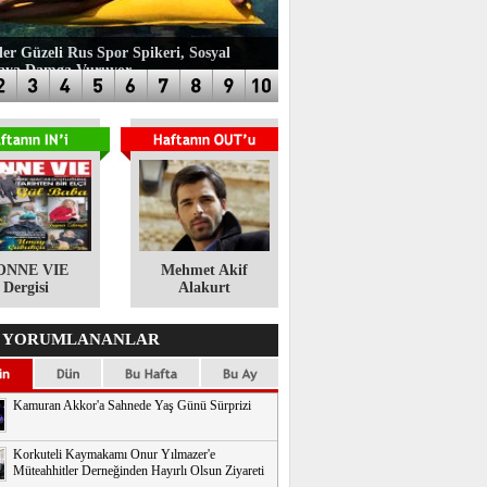
ler Güzeli Rus Spor Spikeri, Sosyal
aya Damga Vuruyor
ONNE VIE
​Mehmet Akif
Dergisi
Alakurt
 YORUMLANANLAR
Kamuran Akkor'a Sahnede Yaş Günü Sürprizi
Korkuteli Kaymakamı Onur Yılmazer'e
Müteahhitler Derneğinden Hayırlı Olsun Ziyareti