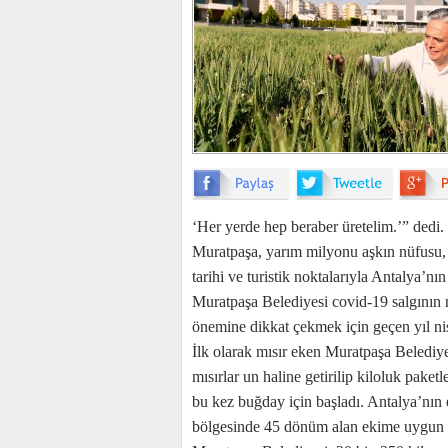
‘Her yerde hep beraber üretelim.’” dedi.
Muratpaşa, yarım milyonu aşkın nüfusu, ha
tarihi ve turistik noktalarıyla Antalya’n
Muratpaşa Belediyesi covid-19 salgının n
önemine dikkat çekmek için geçen yıl nis
İlk olarak mısır eken Muratpaşa Belediye
mısırlar un haline getirilip kiloluk paket
bu kez buğday için başladı. Antalya’nı
bölgesinde 45 dönüm alan ekime uygun ha