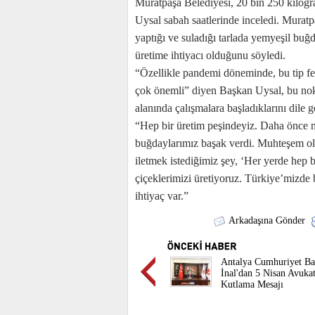
Muratpaşa Belediyesi, 20 bin 250 kilog
Uysal sabah saatlerinde inceledi. Muratpa
yaptığı ve suladığı tarlada yemyeşil bu
üretime ihtiyacı olduğunu söyledi.
“Özellikle pandemi döneminde, bu tip fe
çok önemli” diyen Başkan Uysal, bu nok
alanında çalışmalara başladıklarını dile 
“Hep bir üretim peşindeyiz. Daha önce m
buğdaylarımız başak verdi. Muhteşem olu
iletmek istediğimiz şey, ‘Her yerde hep b
çiçeklerimizi üretiyoruz. Türkiye’mizde 
ihtiyaç var.”
Arkadaşına Gönder
Antalya Cumhuriyet Ba
İnal'dan 5 Nisan Avuka
Kutlama Mesajı