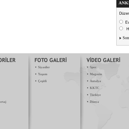
ANK
Düzen
E
H
Son
•
•
Siyasiler
Spor
•
•
Yaşam
Magazin
•
•
Çeşitli
Antalya
•
KKTC
•
Türkiye
•
ortaj
Dünya