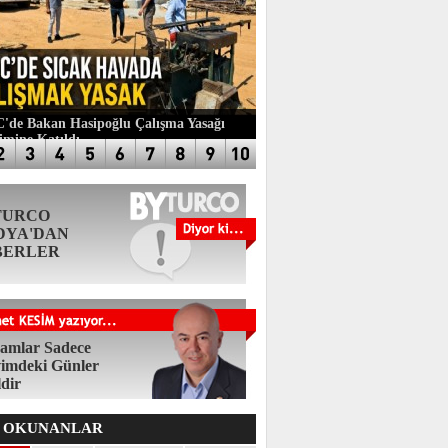
de Bakan Hasipoğlu Çalışma Yasağı
imine Katıldı
TURCO
DYA'DAN
BERLER
amlar Sadece
imdeki Günler
ldir
 OKUNANLAR