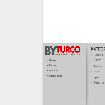
•
Antalya
•
•
Künye
KKTC
•
İletişim
•
Türkiye
•
Reklam
•
Dünya
•
Sitene EKle
•
Spor
•
Özel Röp