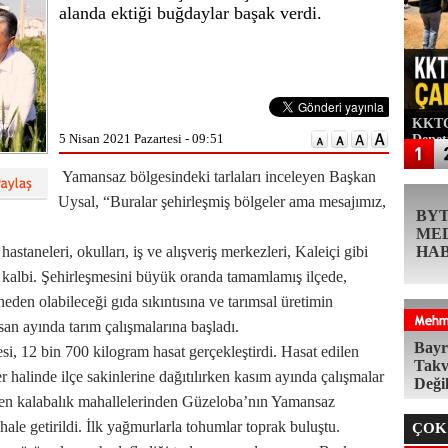
alanda ektiği buğdaylar başak verdi.
KKTC'
5 Nisan 2021 Pazartesi - 09:51
Denet
Yamansaz bölgesindeki tarlaları inceleyen Başkan
Uysal, “Buralar şehirleşmiş bölgeler ama mesajımız,
BY
ME
staneleri, okulları, iş ve alışveriş merkezleri, Kaleiçi gibi
HA
ın kalbi. Şehirleşmesini büyük oranda tamamlamış ilçede,
eden olabileceği gıda sıkıntısına ve tarımsal üretimin
an ayında tarım çalışmalarına başladı.
Bayr
si, 12 bin 700 kilogram hasat gerçekleştirdi. Hasat edilen
Takv
ler halinde ilçe sakinlerine dağıtılırken kasım ayında çalışmalar
Deği
n en kalabalık mahallelerinden Güzeloba’nın Yamansaz
le getirildi. İlk yağmurlarla tohumlar toprak buluştu.
ÇOK