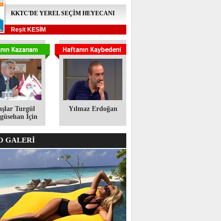
KKTC'DE YEREL SEÇİM HEYECANI
Reşit KESİM
ışlar Turgül
Yılmaz Erdoğan
üsehan İçin
 GALERİ