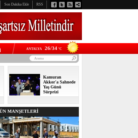
Son Dakika Ekle
RSS
26/34
ANTALYA
°C
İ
Kamuran
Akkor'a Sahnede
Yaş Günü
Sürprizi
N MANŞETLERİ