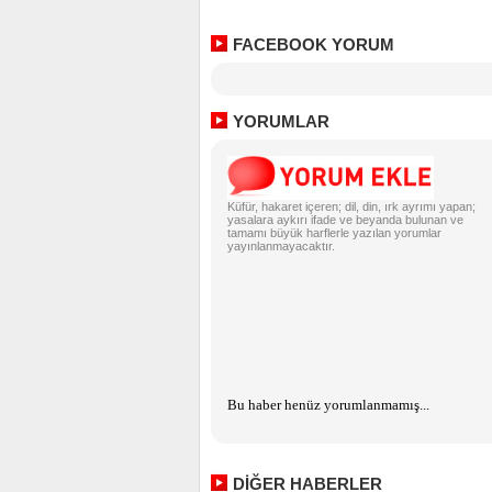
FACEBOOK YORUM
YORUMLAR
Küfür, hakaret içeren; dil, din, ırk ayrımı yapan;
yasalara aykırı ifade ve beyanda bulunan ve
tamamı büyük harflerle yazılan yorumlar
yayınlanmayacaktır.
Bu haber henüz yorumlanmamış...
DİĞER HABERLER