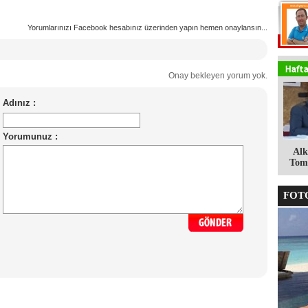
Yorumlarınızı Facebook hesabınız üzerinden yapın hemen onaylansın...
Onay bekleyen yorum yok.
Alk
Tomg
FOTO