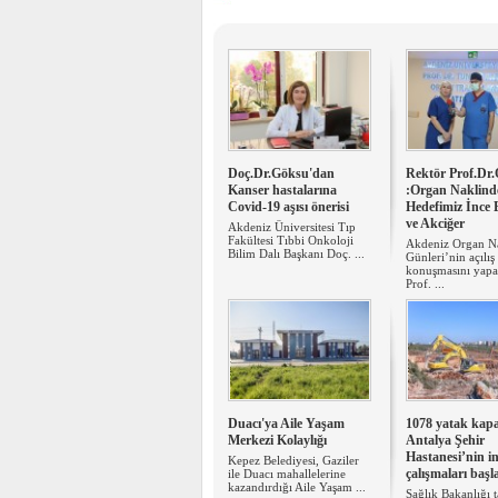
Doç.Dr.Göksu'dan
Rektör Prof.Dr
Kanser hastalarına
:Organ Naklind
Covid-19 aşısı önerisi
Hedefimiz İnce 
ve Akciğer
Akdeniz Üniversitesi Tıp
Fakültesi Tıbbi Onkoloji
Akdeniz Organ N
Bilim Dalı Başkanı Doç. ...
Günleri’nin açılış
konuşmasını yapa
Prof. ...
Duacı'ya Aile Yaşam
1078 yatak kapas
Merkezi Kolaylığı
Antalya Şehir
Hastanesi’nin i
Kepez Belediyesi, Gaziler
çalışmaları başl
ile Duacı mahallelerine
kazandırdığı Aile Yaşam ...
Sağlık Bakanlığı 