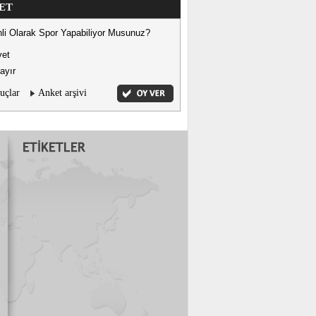
ET
li Olarak Spor Yapabiliyor Musunuz?
vet
ayır
uçlar
Anket arşivi