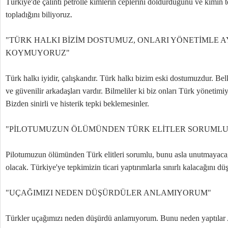
Türkiye'de çalıntı petrolle kimlerin ceplerini doldurduğunu ve kimin te
topladığını biliyoruz.
"TÜRK HALKI BİZİM DOSTUMUZ, ONLARI YÖNETİMLE A
KOYMUYORUZ"
Türk halkı iyidir, çalışkandır. Türk halkı bizim eski dostumuzdur. Be
ve güvenilir arkadaşları vardır. Bilmeliler ki biz onları Türk yöneti
Bizden sinirli ve histerik tepki beklemesinler.
"PİLOTUMUZUN ÖLÜMÜNDEN TÜRK ELİTLER SORUMLU
Pilotumuzun ölümünden Türk elitleri sorumlu, bunu asla unutmayaca
olacak. Türkiye'ye tepkimizin ticari yaptırımlarla sınırlı kalacağını dü
"UÇAĞIMIZI NEDEN DÜŞÜRDÜLER ANLAMIYORUM"
Türkler uçağımızı neden düşürdü anlamıyorum. Bunu neden yaptılar A