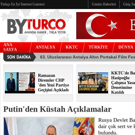
Türkçe En İyi İnternet Gazetesi
Günün Haberleri
Giriş S
ANA
ANTALYA
KKTC
TÜRKİYE
DÜNYA
SAYFA
KKTC'de Ba
Ramazan
Hasipoğlu
Diremler CHP
Çalışma Yasa
'den Yeni Partiye
Denetimine
Geçişini Açıkladı
Katıldı
Putin'den Küstah Açıklamalar
Rusya Devlet Baş
dair çok sert ve
bulundu.