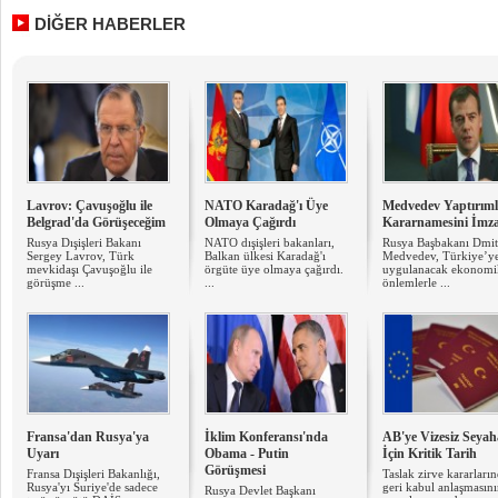
DİĞER HABERLER
Lavrov: Çavuşoğlu ile
NATO Karadağ'ı Üye
Medvedev Yaptırıml
Belgrad'da Görüşeceğim
Olmaya Çağırdı
Kararnamesini İmza
Rusya Dışişleri Bakanı
NATO dışişleri bakanları,
Rusya Başbakanı Dmit
Sergey Lavrov, Türk
Balkan ülkesi Karadağ'ı
Medvedev, Türkiye’y
mevkidaşı Çavuşoğlu ile
örgüte üye olmaya çağırdı.
uygulanacak ekonomi
görüşme ...
...
önlemlerle ...
Fransa'dan Rusya'ya
İklim Konferansı'nda
AB'ye Vizesiz Seyah
Uyarı
Obama - Putin
İçin Kritik Tarih
Görüşmesi
Fransa Dışişleri Bakanlığı,
Taslak zirve kararların
Rusya'yı Suriye'de sadece
geri kabul anlaşmasın
Rusya Devlet Başkanı