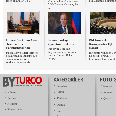
terör örgütü DAİŞ ...
uygulanması durumund
Vladimir Putin'le görüşen
ABD Başkanı Obama, Rus
...
Ermeni Soykırımı Yasa
Lavrov Türkiye
BM Güvenlik
Tasarısı Rus
Ziyaretini İptal Etti
Konseyi'nden IŞİD
Parlamentosunda
Kararı
Rus savaş uçağının
düşürülmesinin ardından
Rus milletvekilleri 'Ermeni
Birleşmiş Milletler Gü
Rusya Dışişleri Bakanı
soykırımı'nın inkarını suç
Konseyi (BMGK),
Sergey ...
sayan yasa tasarısını
Fransa'nın terör örgüt
parlamentoya sundu
...
•
•
Antalya
Siyasiler
•
•
•
Künye
KKTC
Yaşam
•
İletişim
•
•
Türkiye
Çeşitli
•
Reklam
•
Dünya
•
Sitene EKle
•
Spor