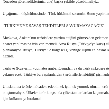
(önceden göremediklerimizi bile) başka şekilde çözebilmeliyiz.
Uçağımızın düşürülmesinden Türk hükümeti sorumlu. Bunu yaptıkları
"TÜRKİYE'YE SAVAŞ TEHDİTLERİ SAVURMAYACAĞIZ"
Moskova, Ankara'nın teröristlere yardım ettiğini görmezden gelemez. T
ticaret yapılmasına izin verilmemeli. Ama Rusya (Türkiye'ye karşı) si
planlamıyor. Rusya, Türkiye ile bölgesel güvenliğe ilişkin en hassas 
hazırdı.
Türkiye (Rusya'nın) domates ambargosundan ya da Türk şirketlere get
çekmeyecek. Türkiye bu yapılanlardan (teröristlerle işbirliği) pişman
Uluslararası terörle mücadele edebilmek için tek yumruk olmalı, terör 
oluşturmalıyız. Ülkeler terör karşısında çifte standartlardan kaçınmalı, 
için kullanmayı bırakmalı.