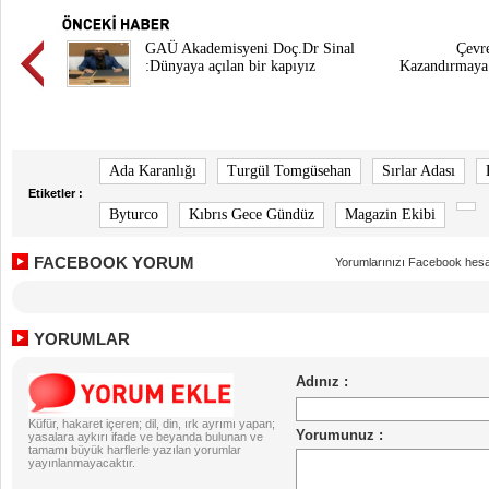
GAÜ Akademisyeni Doç.Dr Sinal
Çevr
:Dünyaya açılan bir kapıyız
Kazandırmaya
Ada Karanlığı
Turgül Tomgüsehan
Sırlar Adası
Etiketler :
Byturco
Kıbrıs Gece Gündüz
Magazin Ekibi
FACEBOOK YORUM
Yorumlarınızı Facebook hesa
YORUMLAR
Küfür, hakaret içeren; dil, din, ırk ayrımı yapan;
yasalara aykırı ifade ve beyanda bulunan ve
tamamı büyük harflerle yazılan yorumlar
yayınlanmayacaktır.