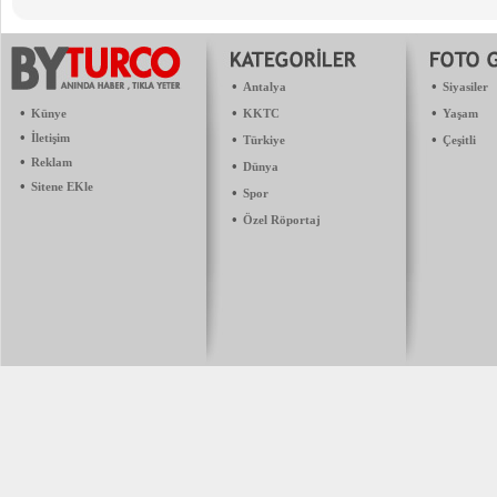
•
•
Antalya
Siyasiler
•
•
•
Künye
KKTC
Yaşam
•
İletişim
•
•
Türkiye
Çeşitli
•
Reklam
•
Dünya
•
Sitene EKle
•
Spor
•
Özel Röportaj