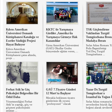
Kıbrıs Amerikan
KKTC'de Yarışmaya
TSK Güçlendirme
Üniversitesi Osmanlı
Girdiler ,Amerika'da
Vakfından Turgül
Kütüphanesi Kataloğu ve
Yarışmaya Girmeye Hak
Tomgüsehana Bron
Eserler Sözlüğü Projesi
Kazandılar
Madalya Beratı
Hayat Buluyor
Girne Amerikan Üniversitesi
Sırlar Adası Romanı Y
(GAÜ) Okullar Grubu
Polis Başmüfettişi
Kıbrıs Amerikan
bünyesinde eğitim veren, ...
Yrd.Doç.Turgül
Üniversitesi Osmanlı
Tomgüsehana ...
Kütüphanesi çatısı altında,
proje ...
Ferhat Atik'in Göç
GAÜ 7.Tiyatro Günleri
Yazar Dr.Turgül
Psikolojisi Belgeseline Bir
12 Mart'ta Başlıyor
Tomgüsehan'a
Ödül Daha
İstanbul'da Yoğun İ
Merakla beklenen tiyatro
günlerinin ilk oyunu
Yönetmenliğini Ferhat
Sırlar Adası romanıyla
''profesyonel '' olacak
Atik’in yaptığı, göç ve
severlerden büyük ilgi
göçmen psikolojisini
beğeni alarak sevilerek
anlatan ...