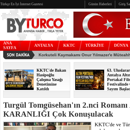
Türkçe En İyi İnternet Gazetesi
Günün Haberleri
Giriş S
ANA
ANTALYA
KKTC
TÜRKİYE
DÜNYA
SAYFA
KKTC'de Bakan
63. Uluslarar
Hasipoğlu
Antalya Altı
Çalışma Yasağı
Portakal Fi
Denetimine
Festivalinde
Katıldı
Sayım Başla
Turgül Tomgüsehan'ın 2.nci Roman
KARANLIĞI Çok Konuşulacak
KKTC'de ve Türk