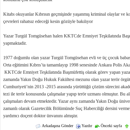
Kitabı okuyanlar Kıbrısın geçmişinde yaşanmış kriminal olaylar ve ko
çevreleri rahatsız edeceği kesin gözüyle bakılıyor
Yazar Turgül Tomgüsehan halen KKTCde Emniyet Teşkilatında Başmü
yapmaktadir.
1977 doğumlu olan yazar Turgül Tomgüsehan evli ve üç çocuk babas
Orta eğitimini Kıbrıs’ta tamamlayıp 1998 senesinde Ankara Polis A
KKTCde Emniyet Teşkilatında Başmüfettiş olarak görev yapan yaz
zamanda Yakın Doğu Hukuk Fakültesi mezunu olan yazar terör örgü
Cumhuriyeti’nin 2013 -2015 arasında yürüttüğü çözüm sürecini akad
tezi ile terör konusunda çalışmalar yapıp terör uzmanı olmuştur. Bu
çalışmaları devam etmektedir. Yazar aynı zamanda Yakın Doğu üniversi
zamanlı olarak Gazetecilik Bölümünde Suç Haberciliği dersini vermek
yardımcı doçent doktor ünvanını almıştır.
Arkadaşına Gönder
Yazdır
Önceki sayfa