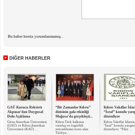
Bu haber henüz yorumlanmamış...
DİĞER HABERLER
GAÜ Kurucu Rektörü
“Bir Zamanlar Kıbrıs”
Kıbrıs Vakıflar İdar
Akpınar'dan Duygusal
dizisinin gala etkinliği
“İsraf” konulu yar
Dolu Açıklama
Mağusa’da gerçekleşti...
düzenliyor
Girne Amerikan Üniversitesi
Kıbrıs Türk halkının
Kıbrıs Vakıflar İdaresi
(GAÜ) ve Kıbrıs Amerikan
varoluş ve özgürlük
“İsraf” konulu yarışma
Üniversitesi (KAÜ) ...
mücadelesini konu alan
düzenliyor. “Fikir ...
Türkiye ...