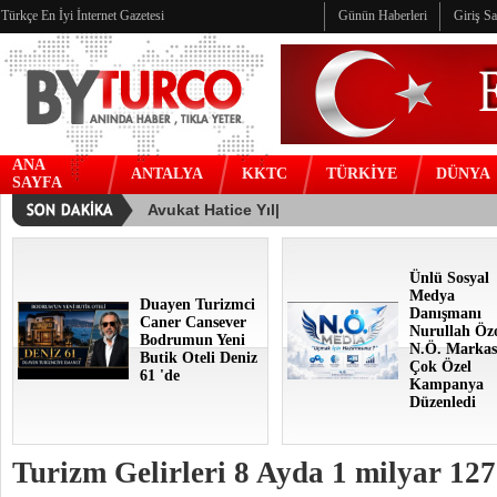
Türkçe En İyi İnternet Gazetesi
Günün Haberleri
Giriş S
ANA
ANTALYA
KKTC
TÜRKİYE
DÜNYA
SAYFA
Ünlü Sosyal
Medya
Duayen Turizmci
Danışmanı
Caner Cansever
Nurullah Öz
Bodrumun Yeni
N.Ö. Markas
Butik Oteli Deniz
Çok Özel
61 'de
Kampanya
Düzenledi
Turizm Gelirleri 8 Ayda 1 milyar 127