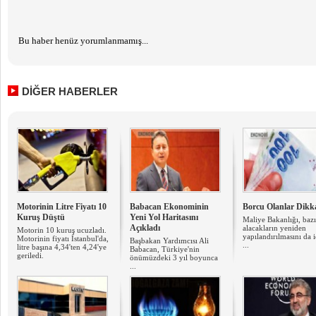
Bu haber henüz yorumlanmamış...
DİĞER HABERLER
Motorinin Litre Fiyatı 10
Babacan Ekonominin
Borcu Olanlar Dikk
Kuruş Düştü
Yeni Yol Haritasını
Maliye Bakanlığı, bazı
Açıkladı
alacakların yeniden
Motorin 10 kuruş ucuzladı.
yapılandırılmasını da 
Motorinin fiyatı İstanbul'da,
Başbakan Yardımcısı Ali
...
litre başına 4,34'ten 4,24'ye
Babacan, Türkiye'nin
geriledi.
önümüzdeki 3 yıl boyunca
...