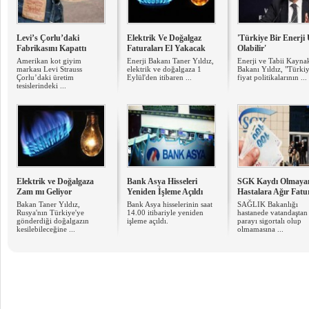
Levi’s Çorlu’daki
Elektrik Ve Doğalgaz
'Türkiye Bir Enerji
Fabrikasını Kapattı
Faturaları El Yakacak
Olabilir'
Amerikan kot giyim
Enerji Bakanı Taner Yıldız,
Enerji ve Tabii Kayna
markası Levi Strauss
elektrik ve doğalgaza 1
Bakanı Yıldız, "Türkiy
Çorlu’daki üretim
Eylül'den itibaren ...
fiyat politikalarının ...
tesislerindeki ...
Elektrik ve Doğalgaza
Bank Asya Hisseleri
SGK Kaydı Olmaya
Zam mı Geliyor
Yeniden İşleme Açıldı
Hastalara Ağır Fatu
Bakan Taner Yıldız,
Bank Asya hisselerinin saat
SAĞLIK Bakanlığı
Rusya'nın Türkiye'ye
14.00 itibariyle yeniden
hastanede vatandaştan
gönderdiği doğalgazın
işleme açıldı.
parayı sigortalı olup
kesilebileceğine ...
olmamasına ...