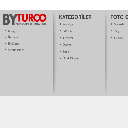
•
•
Antalya
Siyasiler
•
•
•
Künye
KKTC
Yaşam
•
İletişim
•
•
Türkiye
Çeşitli
•
Reklam
•
Dünya
•
Sitene EKle
•
Spor
•
Özel Röportaj