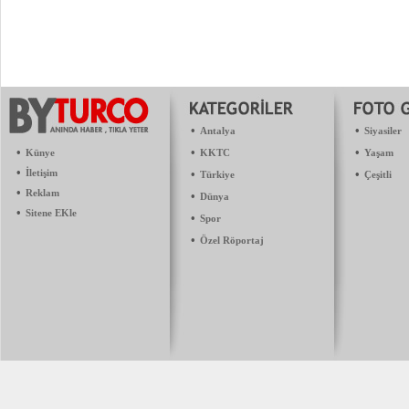
•
•
Antalya
Siyasiler
•
•
•
Künye
KKTC
Yaşam
•
İletişim
•
•
Türkiye
Çeşitli
•
Reklam
•
Dünya
•
Sitene EKle
•
Spor
•
Özel Röportaj