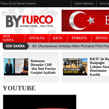
Türkçe En İyi İnternet Gazetesi
Günün Haberleri
Giriş S
ANA
ANTALYA
KKTC
TÜRKİYE
DÜNYA
SAYFA
KKTC'de Ba
Ramazan
Hasipoğlu
Diremler CHP
Çalışma Yasa
'den Yeni Partiye
Denetimine
Geçişini Açıkladı
Katıldı
YOUTUBE