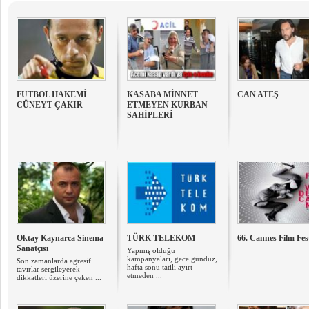
FUTBOL HAKEMİ
KASABA MİNNET
CAN ATEŞ
CÜNEYT ÇAKIR
ETMEYEN KURBAN
SAHİPLERİ
Oktay Kaynarca Sinema
TÜRK TELEKOM
66. Cannes Film Fest
Sanatçısı
Yapmış olduğu
kampanyaları, gece gündüz,
Son zamanlarda agresif
hafta sonu tatili ayırt
tavırlar sergileyerek
etmeden ...
dikkatleri üzerine çeken ...