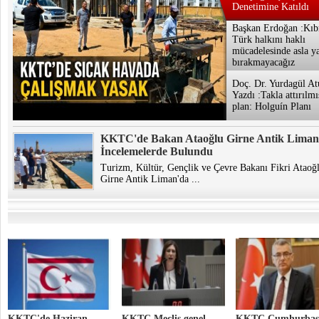
Denetimine Katıldı
Başkan Erdoğan :Kıb
Türk halkını haklı
mücadelesinde asla ya
bırakmayacağız
Doç. Dr. Yurdagül At
Yazdı :Takla attırılmı
plan: Holguín Planı
KKTC'de Bakan Ataoğlu Girne Antik Liman
İncelemelerde Bulundu
Turizm, Kültür, Gençlik ve Çevre Bakanı Fikri Ataoğ
Girne Antik Liman'da ...
KKTC'de Haziran
KKTC Meclis genel
KKTC Cumhurbaş