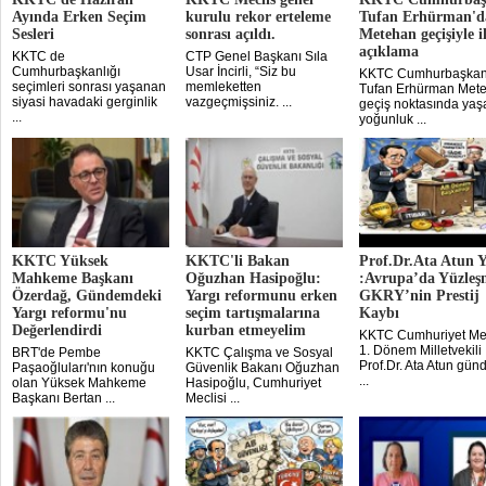
Ayında Erken Seçim
kurulu rekor erteleme
Tufan Erhürman'd
Sesleri
sonrası açıldı.
Metehan geçişiyle il
açıklama
KKTC de
CTP Genel Başkanı Sıla
Cumhurbaşkanlığı
Usar İncirli, “Siz bu
KKTC Cumhurbaşkan
seçimleri sonrası yaşanan
memleketten
Tufan Erhürman Met
siyasi havadaki gerginlik
vazgeçmişsiniz. ...
geçiş noktasında ya
...
yoğunluk ...
KKTC Yüksek
KKTC'li Bakan
Prof.Dr.Ata Atun Y
Mahkeme Başkanı
Oğuzhan Hasipoğlu:
:Avrupa’da Yüzleş
Özerdağ, Gündemdeki
Yargı reformunu erken
GKRY’nin Prestij
Yargı reformu'nu
seçim tartışmalarına
Kaybı
Değerlendirdi
kurban etmeyelim
KKTC Cumhuriyet Mec
1. Dönem Milletvekili
BRT'de Pembe
KKTC Çalışma ve Sosyal
Prof.Dr. Ata Atun gü
Paşaoğluları'nın konuğu
Güvenlik Bakanı Oğuzhan
...
olan Yüksek Mahkeme
Hasipoğlu, Cumhuriyet
Başkanı Bertan ...
Meclisi ...