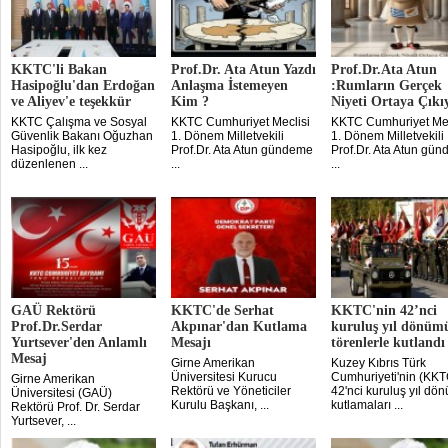
KKTC'li Bakan
Prof.Dr. Ata Atun Yazdı
Prof.Dr.Ata Atun
Hasipoğlu'dan Erdoğan
Anlaşma İstemeyen
:Rumların Gerçek
ve Aliyev'e teşekkür
Kim ?
Niyeti Ortaya Çıkı
KKTC Çalışma ve Sosyal
KKTC Cumhuriyet Meclisi
KKTC Cumhuriyet Mec
Güvenlik Bakanı Oğuzhan
1. Dönem Milletvekili
1. Dönem Milletvekili
Hasipoğlu, ilk kez
Prof.Dr. Ata Atun gündeme
Prof.Dr. Ata Atun gü
düzenlenen ...
...
...
GAÜ Rektörü
KKTC'de Serhat
KKTC'nin 42’nci
Prof.Dr.Serdar
Akpınar'dan Kutlama
kuruluş yıl dönüm
Yurtsever'den Anlamlı
Mesajı
törenlerle kutlandı
Mesaj
Girne Amerikan
Kuzey Kıbrıs Türk
Üniversitesi Kurucu
Cumhuriyeti'nin (KKT
Girne Amerikan
Rektörü ve Yöneticiler
42'nci kuruluş yıl dö
Üniversitesi (GAÜ)
Kurulu Başkanı, ...
kutlamaları ...
Rektörü Prof. Dr. Serdar
Yurtsever, ...