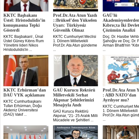
KKTC Başbakanı
Prof.Dr.Ata Atun Yazdı
GAÜ'lü
Üstel: Hristodulidis’in
::Brüksel’den Yükselen
Akademisyenlerde
konuşmasına Tepki
Uyarı: Türkiyesiz
Kıbrıs;ta İki Devlet
Gösterdi
Güvenlik Olmaz
Çözümün Analizi
KKTC BaşbakanI , Ünal
KKTC Cumhuriyet Meclisi
Doç. Dr. Hasibe Vehb
Üstel Güney Kıbrıs Rum
1. Dönem Milletvekili
Şahoğlu ve Doç. Dr. 
Yönetimi lideri Nikos
Prof.Dr. Ata Atun gündeme
Arman Bhatti'nin “Kıbr
Hristodulidis'in ...
...
...
KKTC Erhürman’dan
GAÜ Kurucu Rektörü
Prof.Dr.Ata Atun Y
DAÜ VYK açıklaması
Milletvekili Serhat
: ABD NATO’dan
Akpınar Şehitlerimizi
Ayrılıyor mu?
KKTC Cumhurbaşkanı
Mesajıyla Andı
Tufan Erhürman, Doğu
KKTC Cumhuriyet Mec
Akdeniz Üniversitesi
1. Dönem Milletvekili
GAÜ Kurucu Rektörü
(DAÜ) Vakıf ...
Prof.Dr. Ata Atun gü
Akpınar, “21- 25 Aralık Milli
...
Mücadele ve Şehitleri ...