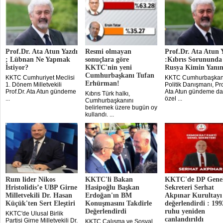
Prof.Dr. Ata Atun Yazdı
Resmi olmayan
Prof.Dr. Ata Atun 
; Lübnan Ne Yapmak
sonuçlara göre
:Kıbrıs Sorununda
İstiyor?
KKTC'nin yeni
Rusya Kimin Yanı
Cumhurbaşkanı Tufan
KKTC Cumhuriyet Meclisi
KKTC Cumhurbaşkan
Erhürman!
1. Dönem Milletvekili
Politik Danışmanı, Pro
Prof.Dr. Ata Atun gündeme
Ata Atun gündeme da
Kıbrıs Türk halkı,
...
özel ...
Cumhurbaşkanını
belirlemek üzere bugün oy
kullandı. ...
Rum lider Nikos
KKTC'li Bakan
KKTC'de DP Gene
Hristolidis’e UBP Girne
Hasipoğlu Başkan
Sekreteri Serhat
Milletvekili Dr. Hasan
Erdoğan'ın BM
Akpınar Kurultayı
Küçük'ten Sert Eleştiri
Konuşmasını Takdirle
değerlendirdi : 199
Değerlendirdi
ruhu yeniden
KKTC'de Ulusal Birlik
canlandırıldı
Partisi Girne Milletvekili Dr.
KKTC Çalışma ve Sosyal