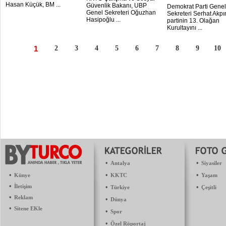
Hasan Küçük, BM ...
Güvenlik Bakanı, UBP
Demokrat Parti Genel
Genel Sekreteri Oğuzhan
Sekreteri Serhat Akpı
Hasipoğlu ...
partinin 13. Olağan
Kurultayını ...
1
2
3
4
5
6
7
8
9
10
•
•
Antalya
Siyasiler
•
•
•
Künye
KKTC
Yaşam
•
İletişim
•
•
Türkiye
Çeşitli
•
Reklam
•
Dünya
•
Sitene EKle
•
Spor
•
Özel Röportaj