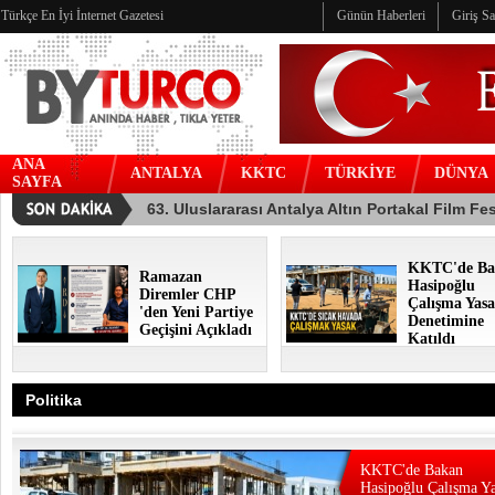
Türkçe En İyi İnternet Gazetesi
Günün Haberleri
Giriş S
ANA
ANTALYA
KKTC
TÜRKİYE
DÜNYA
SAYFA
KKTC'de Ba
Ramazan
Hasipoğlu
Diremler CHP
Çalışma Yasa
'den Yeni Partiye
Denetimine
Geçişini Açıkladı
Katıldı
Politika
KKTC'de Bakan
Hasipoğlu Çalışma Ya