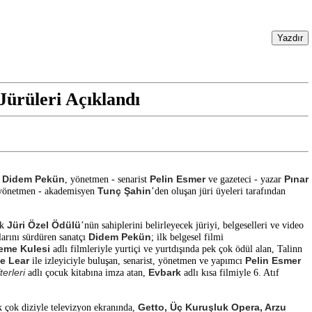
 Jürüleri Açıklandı
Didem Pekün
Pelin Esmer
Pınar
n
, yönetmen - senarist
ve gazeteci - yazar
Tunç Şahin
- yönetmen - akademisyen
’den oluşan jüri üyeleri tarafından
Jüri Özel Ödülü
ik
’nün sahiplerini belirleyecek jüriyi, belgeselleri ve video
Didem Pekün
larını sürdüren sanatçı
; ilk belgesel filmi
eme Kulesi
adlı filmleriyle yurtiçi ve yurtdışında pek çok ödül alan, Talinn
çe Lear
Pelin Esmer
ile izleyiciyle buluşan, senarist, yönetmen ve yapımcı
erleri
Evbark
adlı çocuk kitabına imza atan,
adlı kısa filmiyle 6. Atıf
Getto, Üç Kuruşluk Opera, Arzu
 çok diziyle televizyon ekranında,