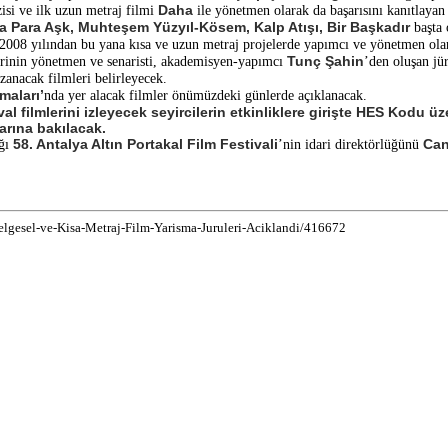
Daha
zisi ve ilk uzun metraj filmi
ile yönetmen olarak da başarısını kanıtlaya
 Para Aşk, Muhteşem Yüzyıl-Kösem, Kalp Atışı, Bir Başkadır
başta 
 2008 yılından bu yana kısa ve uzun metraj projelerde yapımcı ve yönetmen ola
Tunç Şahin
rinin yönetmen ve senaristi, akademisyen-yapımcı
’den oluşan jür
zanacak filmleri belirleyecek.
maları’
nda yer alacak filmler önümüzdeki günlerde açıklanacak.
al filmlerini izleyecek seyircilerin etkinliklere girişte HES Kodu ü
larına bakılacak.
58. Antalya Altın Portakal Film Festivali
Can
ığı
’nin idari direktörlüğünü
Belgesel-ve-Kisa-Metraj-Film-Yarisma-Juruleri-Aciklandi/416672