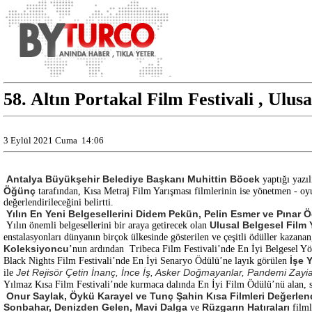
58. Altın Portakal Film Festivali , Ulu
3 Eylül 2021 Cuma
14:06
Antalya Büyükşehir Belediye Başkanı Muhittin Böcek
yaptığı yazıl
Öğünç
tarafından, Kısa Metraj Film Yarışması filmlerinin ise yönetmen - oy
değerlendirileceğini belirtti.
Yılın En Yeni Belgesellerini Didem Pekün, Pelin Esmer ve Pınar 
Ulusal Belgesel Film 
Yılın önemli belgesellerini bir araya getirecek olan
enstalasyonları dünyanın birçok ülkesinde gösterilen ve çeşitli ödüller kazanan
Koleksiyoncu
’nun ardından Tribeca Film Festivali’nde En İyi Belgesel Y
İşe Y
Black Nights Film Festivali’nde En İyi Senaryo Ödülü’ne layık görülen
Jet Rejisör Çetin İnanç, İnce İş, Asker Doğmayanlar, Pandemi Zayia
ile
Yılmaz Kısa Film Festivali’nde kurmaca dalında En İyi Film Ödülü’nü alan, s
Onur Saylak, Öykü Karayel ve Tunç Şahin Kısa Filmleri Değerlend
Sonbahar, Denizden Gelen, Mavi Dalga
Rüzgarın Hatıraları
ve
film