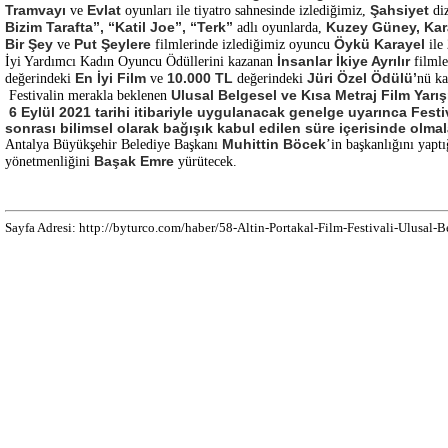
Tramvayı
Evlat
Şahsiyet
ve
oyunları ile tiyatro sahnesinde izlediğimiz,
di
Bizim Tarafta”, “Katil Joe”, “Terk”
Kuzey Güney, Kara
adlı oyunlarda,
Bir Şey
Put Şeylere
Öykü Karayel
ve
filmlerinde izlediğimiz oyuncu
ile
İnsanlar İkiye Ayrılır
İyi Yardımcı Kadın Oyuncu Ödüllerini kazanan
filmle
En İyi Film
10.000 TL
Jüri Özel Ödülü’
değerindeki
ve
değerindeki
nü ka
Ulusal Belgesel ve Kısa Metraj Film Yarış
Festivalin merakla beklenen
6 Eylül 2021 tarihi itibariyle uygulanacak genelge uyarınca Festiv
sonrası bilimsel olarak bağışık kabul edilen süre içerisinde olma
Muhittin Böcek
Antalya Büyükşehir Belediye Başkanı
’in başkanlığını yapt
Başak Emre
yönetmenliğini
yürütecek.
Sayfa Adresi: http://byturco.com/haber/58-Altin-Portakal-Film-Festivali-Ulusal-