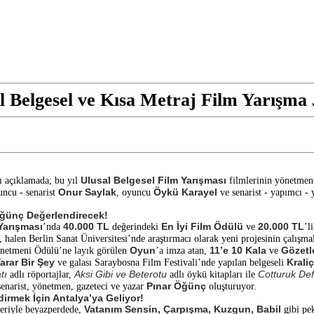
sal Belgesel ve Kısa Metraj Film Yarışma
Ulusal Belgesel Film Yarışması
ı açıklamada; bu yıl
filmlerinin yönetme
Onur Saylak
Öykü Karayel
uncu - senarist
, oyuncu
ve senarist - yapımcı 
Öğünç Değerlendirecek!
Yarışması
40.000 TL
En İyi Film Ödülü
20.000 TL
’nda
değerindeki
ve
’l
, halen Berlin Sanat Üniversitesi’nde araştırmacı olarak yeni projesinin çalışma
Oyun
11’e 10 Kala
Gözetl
önetmeni Ödülü’ne layık görülen
’a imza atan,
ve
arar Bir Şey
Krali
ve galası Saraybosna Film Festivali’nde yapılan belgeseli
tı
Aksi Gibi ve Beterotu
Cotturuk Deft
adlı röportajlar,
adlı öykü kitapları ile
Pınar Öğünç
enarist, yönetmen, gazeteci ve yazar
oluşturuyor.
irmek İçin Antalya’ya Geliyor!
Vatanım Sensin, Çarpışma, Kuzgun, Babil
leriyle beyazperdede,
gibi pek