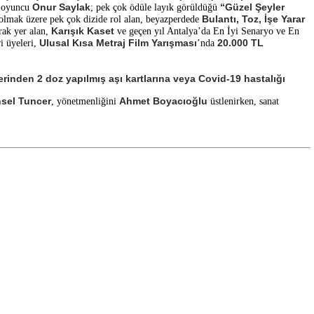
Onur Saylak
“Güzel Şeyler
n oyuncu
; pek çok ödüle layık görüldüğü
Bulantı, Toz, İşe Yarar
olmak üzere pek çok dizide rol alan, beyazperdede
Karışık Kaset
rak yer alan,
ve geçen yıl Antalya’da En İyi Senaryo ve En
Ulusal Kısa Metraj Film Yarışması
20.000 TL
i üyeleri,
’nda
zerinden 2 doz yapılmış aşı kartlarına veya Covid-19 hastalığı
sel Tuncer
Ahmet Boyacıoğlu
, yönetmenliğini
üstlenirken, sanat