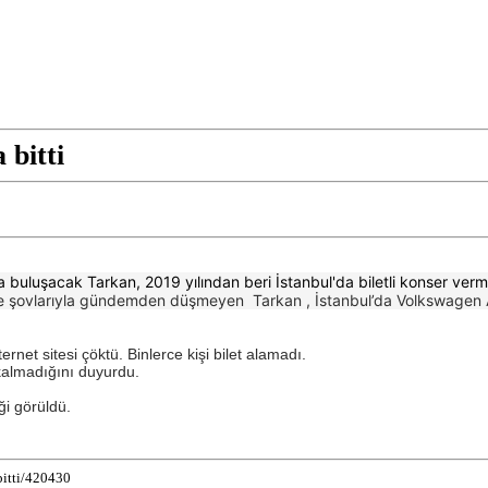
 bitti
buluşacak Tarkan, 2019 yılından beri İstanbul'da biletli konser verm
ahne şovlarıyla gündemden düşmeyen Tarkan , İstanbul’da Volkswagen 
et sitesi çöktü. Binlerce kişi bilet alamadı.
t kalmadığını duyurdu.
ği görüldü.
bitti/420430