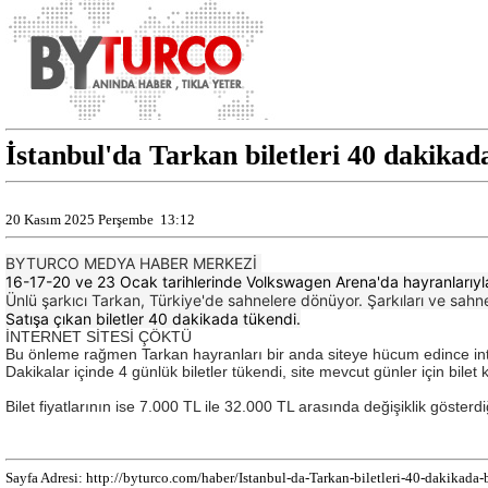
İstanbul'da Tarkan biletleri 40 dakikada
20 Kasım 2025 Perşembe
13:12
BYTURCO MEDYA HABER MERKEZİ
16-17-20 ve 23 Ocak tarihlerinde Volkswagen Arena'da hayranlarıyla 
Ünlü şarkıcı Tarkan, Türkiye'de sahnelere dönüyor. Şarkıları ve s
Satışa çıkan biletler 40 dakikada tükendi.
İNTERNET SİTESİ ÇÖKTÜ
Bu önleme rağmen Tarkan hayranları bir anda siteye hücum edince intern
Dakikalar içinde 4 günlük biletler tükendi, site mevcut günler için bile
Bilet fiyatlarının ise 7.000 TL ile 32.000 TL arasında değişiklik gösterdi
Sayfa Adresi: http://byturco.com/haber/Istanbul-da-Tarkan-biletleri-40-dakikada-