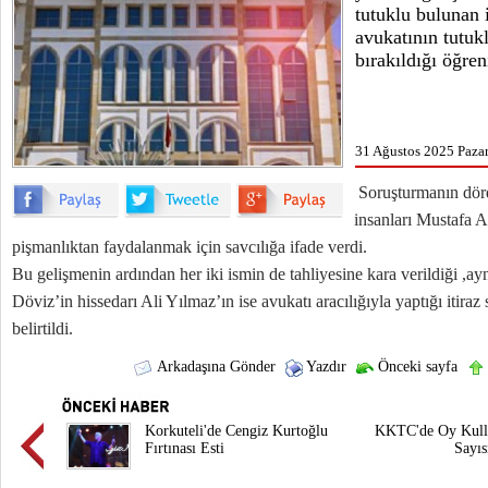
tutuklu bulunan 
avukatının tutukl
bırakıldığı öğren
31 Ağustos 2025 Pazar
Soruşturmanın dörd
insanları Mustafa A
pişmanlıktan faydalanmak için savcılığa ifade verdi.
Bu gelişmenin ardından her iki ismin de tahliyesine kara verildiği ,ay
Döviz’in hissedarı Ali Yılmaz’ın ise avukatı aracılığıyla yaptığı itiraz
belirtildi.
Arkadaşına Gönder
Yazdır
Önceki sayfa
Korkuteli'de Cengiz Kurtoğlu
KKTC'de Oy Kull
Fırtınası Esti
Sayıs