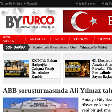
Türkçe En İyi İnternet Gazetesi
Günün Haberleri
Giriş S
ANA
ANTALYA
KKTC
TÜRKİYE
DÜNYA
SAYFA
KKTC'de Bakan
63. Uluslarar
Hasipoğlu
Antalya Altı
Çalışma Yasağı
Portakal Fi
Denetimine
Festivalinde
Katıldı
Sayım Başla
ABB soruşturmasında Ali Yılmaz tahl
Antalya Büyükşe
rüşvet ve kara p
yeni bir gelişme