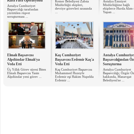
Kara Para Operasyonu
Kemer Belediyesi Zabıta
Antalya Emniyet
Müdürlüğü ekipleri,
Müdürlüğüne bağlı
Antalya Cumhuriyet
devriye görevleri sırasında
ekiplerce Hurda Alım
Başsavcılığı tarafından
...
Yapan ...
yürütülen rüşvet
soruşturması ...
Elmalı Başsavcısı
Kaş Cumhuriyet
Antalya Cumhuriye
Alpdündar Elmalı'ya
Başsavcısı Erdemir Kaş'a
Başsavcılığından Öze
Veda Etti
Veda Etti
Soruşturma
Üç Yıllık Görev süresi Biten
Kaş Cumhuriyet Başsavcısı
Antalya Cumhuriyet
Elmalı Başsavcısı Yasin
Muhammed Huzeyfe
Başsavcılığı; Özgür Öz
Alpdündar yeni görev ...
Erdemir eşi Hakim Nupelda
hakkında, Manavgat
Erdemir ...
Belediyesi'ne ...