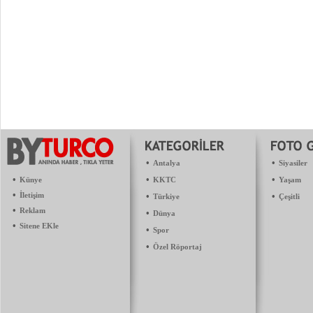
•
•
Antalya
Siyasiler
•
•
•
Künye
KKTC
Yaşam
•
İletişim
•
•
Türkiye
Çeşitli
•
Reklam
•
Dünya
•
Sitene EKle
•
Spor
•
Özel Röportaj