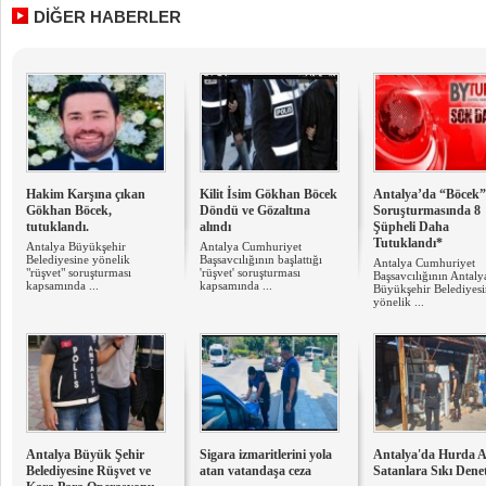
DİĞER HABERLER
Hakim Karşına çıkan
Kilit İsim Gökhan Böcek
Antalya’da “Böcek”
Gökhan Böcek,
Döndü ve Gözaltına
Soruşturmasında 8
tutuklandı.
alındı
Şüpheli Daha
Tutuklandı*
Antalya Büyükşehir
Antalya Cumhuriyet
Belediyesine yönelik
Başsavcılığının başlattığı
Antalya Cumhuriyet
"rüşvet" soruşturması
'rüşvet' soruşturması
Başsavcılığının Antaly
kapsamında ...
kapsamında ...
Büyükşehir Belediyes
yönelik ...
Antalya Büyük Şehir
Sigara izmaritlerini yola
Antalya'da Hurda A
Belediyesine Rüşvet ve
atan vatandaşa ceza
Satanlara Sıkı Dene