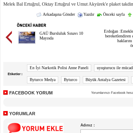
Melek Bal Ertuğrul, Oktay Ertuğrul ve Umut Akyürek'e plaket takdim 
Arkadaşına Gönder
Yazdır
Önceki sayfa
Erdoğan :Emekleri
GAÜ Bursluluk Sınavı 10
bereketlendiren 
Mayısda
hakların
ö
En İyi Narkotik Polisi Anne Paneli
uyuşturucu ile mücad
Etiketler :
Byturco Medya
Byturco
Büyük Antalya Gazetesi
FACEBOOK YORUM
Yorumlarınızı Facebook hesa
YORUMLAR