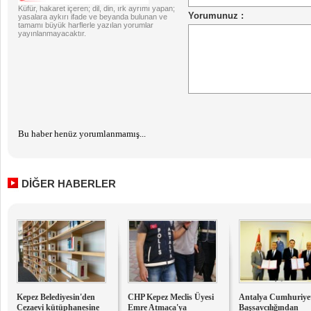
Küfür, hakaret içeren; dil, din, ırk ayrımı yapan;
yasalara aykırı ifade ve beyanda bulunan ve
tamamı büyük harflerle yazılan yorumlar
yayınlanmayacaktır.
Bu haber henüz yorumlanmamış...
DİĞER HABERLER
Kepez Belediyesin'den
CHP Kepez Meclis Üyesi
Antalya Cumhuriye
Cezaevi kütüphanesine
Emre Atmaca'ya
Başsavcılığından