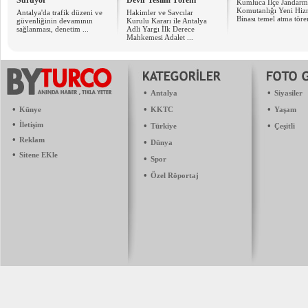
Sürüyor
Devir Teslim Töreni
Kumluca İlçe Jandarm
Komutanlığı Yeni Hiz
Antalya'da trafik düzeni ve
Hakimler ve Savcılar
Binası temel atma tören
güvenliğinin devamının
Kurulu Kararı ile Antalya
sağlanması, denetim ...
Adli Yargı İlk Derece
Mahkemesi Adalet ...
•
•
Antalya
Siyasiler
•
•
•
Künye
KKTC
Yaşam
•
İletişim
•
•
Türkiye
Çeşitli
•
Reklam
•
Dünya
•
Sitene EKle
•
Spor
•
Özel Röportaj