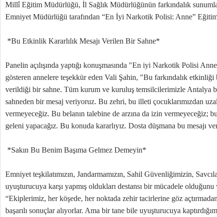
Millî Eğitim Müdürlüğü, İl Sağlık Müdürlüğünün farkındalık sunumları
Emniyet Müdürlüğü tarafından “En İyi Narkotik Polisi: Anne” Eğitim
*Bu Etkinlik Kararlılık Mesajı Verilen Bir Sahne*
Panelin açılışında yaptığı konuşmasında "En iyi Narkotik Polisi Anne"
gösteren annelere teşekkür eden Vali Şahin, "Bu farkındalık etkinliği b
verildiği bir sahne. Tüm kurum ve kuruluş temsilcilerimizle Antalya 
sahneden bir mesaj veriyoruz. Bu zehri, bu illeti çocuklarımızdan uz
vermeyeceğiz. Bu belanın talebine de arzına da izin vermeyeceğiz; bu
geleni yapacağız. Bu konuda kararlıyız. Dosta düşmana bu mesajı ve
*Sakın Bu Benim Başıma Gelmez Demeyin*
Emniyet teşkilatımızın, Jandarmamızın, Sahil Güvenliğimizin, Savcıla
uyuşturucuya karşı yapmış oldukları destansı bir mücadele olduğunu 
“Ekiplerimiz, her köşede, her noktada zehir tacirlerine göz açtırmadan
başarılı sonuçlar alıyorlar. Ama bir tane bile uyuşturucuya kaptırdığ