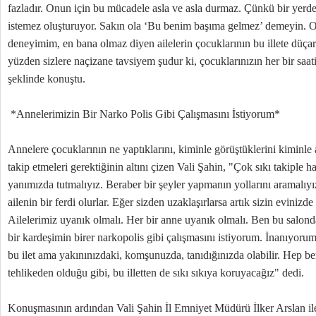
fazladır. Onun için bu mücadele asla ve asla durmaz. Çünkü bir yerde t
istemez oluşturuyor. Sakın ola ‘Bu benim başıma gelmez’ demeyin. Ot
deneyimim, en bana olmaz diyen ailelerin çocuklarının bu illete düç
yüzden sizlere naçizane tavsiyem şudur ki, çocuklarınızın her bir sa
şeklinde konuştu.
*Annelerimizin Bir Narko Polis Gibi Çalışmasını İstiyorum*
Annelere çocuklarının ne yaptıklarını, kiminle görüştüklerini kiminle a
takip etmeleri gerektiğinin altını çizen Vali Şahin, "Çok sıkı takiple 
yanımızda tutmalıyız. Beraber bir şeyler yapmanın yollarını aramalıyı
ailenin bir ferdi olurlar. Eğer sizden uzaklaşırlarsa artık sizin evinizde
Ailelerimiz uyanık olmalı. Her bir anne uyanık olmalı. Ben bu salond
bir kardeşimin birer narkopolis gibi çalışmasını istiyorum. İnanıyorum
bu ilet ama yakınınızdaki, komşunuzda, tanıdığınızda olabilir. Hep be
tehlikeden olduğu gibi, bu illetten de sıkı sıkıya koruyacağız" dedi.
Konuşmasının ardından Vali Şahin İl Emniyet Müdürü İlker Arslan il