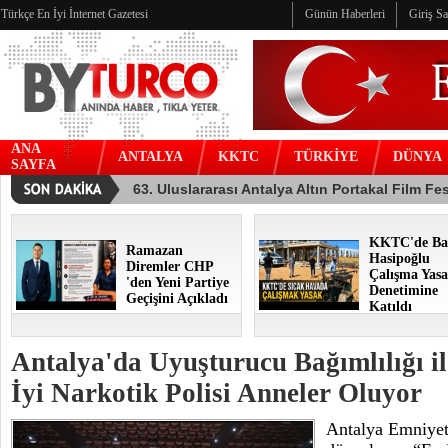
Türkçe En İyi İnternet Gazetesi
Günün Haberleri
Giriş S
ANA
ANTALYA
KKTC
TÜRKİYE
DÜNYA
SAYFA
KKTC'de Ba
Ramazan
Hasipoğlu
Diremler CHP
Çalışma Yasa
'den Yeni Partiye
Denetimine
Geçişini Açıkladı
Katıldı
Antalya'da Uyuşturucu Bağımlılığı i
İyi Narkotik Polisi Anneler Oluyor
Antalya Emniyet