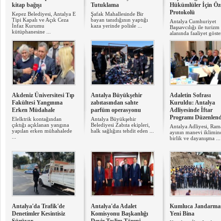
kitap bağışı
Tutuklama
Hükümlüler İçin Öze
Protokolü
Kepez Belediyesi, Antalya E
Şafak Mahallesinde Bir
Tipi Kapalı ve Açık Ceza
bayan tanıdığının yaptığı
Antalya Cumhuriyet
İnfaz Kurumu
kaza yerinde polisle ...
Başsavcılığı ile turizm
kütüphanesine ...
alanında faaliyet göster
Akdeniz Üniversitesi Tıp
Antalya Büyükşehir
Adaletin Sofrası
Fakültesi Yangınına
zabıtasından sahte
Kuruldu: Antalya
Erken Müdahale
parfüm operasyonu
Adliyesinde İftar
Programı Düzenlend
Elelktrik kontağından
Antalya Büyükşehir
çıktığı açıklanan yangına
Belediyesi Zabıta ekipleri,
Antalya Adliyesi, Ra
yapılan erken mühahalede
halk sağlığını tehdit eden ...
ayının manevi iklimin
...
birlik ve dayanışma ...
Antalya'da Trafik'de
Antalya'da Adalet
Kumluca Jandarma
Denetimler Kesintisiz
Komisyonu Başkanlığı
Yeni Bina