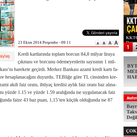
KKTC'
23 Ekim 2014 Perşembe - 09:11
Denet
Kre­di kart­la­rın­da top­lam bor­cun 84,8 mil­yar li­ra­ya
çık­ma­sı ve bor­cu­nu öde­me­yen­le­rin sa­yı­sı­nın 1 mil­
BY
­’nı ha­re­ke­te ge­çir­di. Mer­kez Ban­ka­sı aza­mi kre­di kar­tı fa­
ME
 gö­re he­sap­la­na­ca­ğı­nı du­yur­du. TEB­li­ğe gö­re TL cin­sin­den kre­
HA
za­mi ak­di fa­iz ora­nı, ih­ti­yaç kre­di­si ay­lık fa­iz ora­nı baz alı­na­
ora­nı yüz­de 1.15 ve yüz­de 1.59 ara­lı­ğın­da ise uy­gu­la­na­cak fa­iz
ğun­da fai­ze 43 baz pu­an, 1,15’ten kü­çük ol­du­ğun­da ise 87
Bayr
Takv
Deği
ÇOK