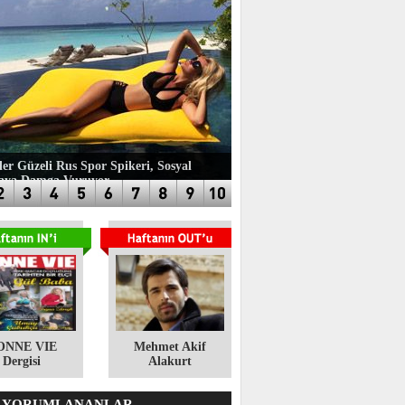
ler Güzeli Rus Spor Spikeri, Sosyal
aya Damga Vuruyor
ONNE VIE
​Mehmet Akif
Dergisi
Alakurt
 YORUMLANANLAR