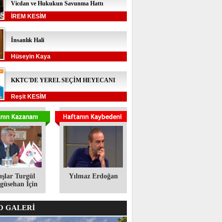
Vicdan ve Hukukun Savunma Hattı
İREM KESİM
İnsanlık Hali
Hüseyin Kaya
KKTC'DE YEREL SEÇİM HEYECANI
Reşit KESİM
ışlar Turgül
Yılmaz Erdoğan
üsehan İçin
 GALERİ