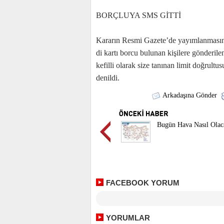
BORÇLUYA SMS GİTTİ
Ka­ra­rın Res­mi Ga­ze­te­’de ya­yım­lan­ma­sı­
di kar­tı bor­cu bu­lu­nan ki­şi­le­re gön­de­ri­
ke­fil­li ola­rak si­ze ta­nı­nan li­mit doğ­rul­tu­su
de­nil­di.
Arkadaşına Gönder
Bugün Hava Nasıl Olac
FACEBOOK YORUM
YORUMLAR