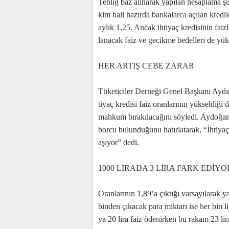
Teb­liğ baz alı­na­rak ya­pı­lan he­sap­la­ma şu an
kim ha­li ha­zır­da ban­ka­lar­ca açı­lan kre­di­le
ay­lık 1,25. An­cak ih­ti­yaç kre­di­si­nin fa­iz
la­na­cak fa­iz ve ge­cik­me be­del­le­ri de yük­
HER ARTIŞ CEBE ZARAR
Tü­ke­ti­ci­ler Der­ne­ği Ge­nel Baş­ka­nı Ay­dı
ti­yaç kre­di­si fa­iz oran­la­rı­nın yük­sel­di­ğ
mah­kum bı­ra­kı­la­ca­ğı­nı söy­le­di. Ay­do­ğan,
bor­cu bu­lun­du­ğu­nu ha­tır­la­ta­rak, “İh­ti­ya
aşı­yo­r” de­di.
1000 LİRADA 3 LİRA FARK EDİYO
Oran­la­rı­nın 1,89’a çık­tı­ğı var­sa­yı­la­rak
bin­den çı­ka­cak pa­ra mik­ta­rı ise her bin li­r
ya 20 li­ra fa­iz öde­nir­ken bu ra­kam 23 li­ra