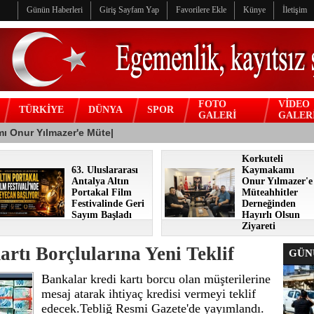
Günün Haberleri
Giriş Sayfam Yap
Favorilere Ekle
Künye
İletişim
FOTO
VİDEO
TÜRKİYE
DÜNYA
SPOR
GALERİ
GALER
Korkuteli
63. Uluslararası
Kaymakamı
Antalya Altın
Onur Yılmazer'e
Portakal Film
Müteahhitler
Festivalinde Geri
Derneğinden
Sayım Başladı
Hayırlı Olsun
Ziyareti
rtı Borçlularına Yeni Teklif
GÜNÜ
Bankalar kredi kartı borcu olan müşterilerine
mesaj atarak ihtiyaç kredisi vermeyi teklif
edecek.Tebliğ Resmi Gazete'de yayımlandı.