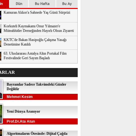
Kamuran Akkor'a Sahnede Yaş Günü Sürprizi
Korkuteli Kaymakamı Onur Yılmazer'e
Müteahhitler Derneğinden Hayırlı Olsun Ziyareti
KKTC'de Bakan Hasipoğlu Çalışma Yasağı
Denetimine Katıldı
63. Uluslararası Antalya Altın Portakal Film
Festivalinde Geri Sayım Başladı
ARLAR
Bayramlar Sadece Takvimdeki Günler
Değildir
Mehmet Kesim
Yeni Dünya Aranıyor
Prof.Dr.Ata Atun
Algoritmaların Ötesinde: Dijital Çağda