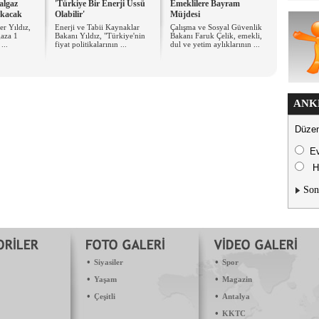
algaz
'Türkiye Bir Enerji Üssü
Emeklilere Bayram
akacak
Olabilir'
Müjdesi
er Yıldız,
Enerji ve Tabii Kaynaklar
Çalışma ve Sosyal Güvenlik
gaza 1
Bakanı Yıldız, "Türkiye'nin
Bakanı Faruk Çelik, emekli,
...
fiyat politikalarının ...
dul ve yetim aylıklarının ...
ANK
Düzen
E
H
Son
•
•
Siyasiler
Spor
•
•
Yaşam
Magazin
•
•
Çeşitli
Antalya
•
KKTC