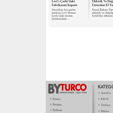
Levi’s Çorlu’daki
Elektrik Ve Doğ
Fabrikasını Kapattı
Faturaları El Y
Amerikan kot giyim
Enerji Bakanı Tan
markası Levi Strauss
elektrik ve doğal
Çorlu’daki üretim
Eylül'den itibaren 
tesislerindeki ...
•
Antalya
•
•
Künye
KKTC
•
İletişim
•
Türkiye
•
Reklam
•
Dünya