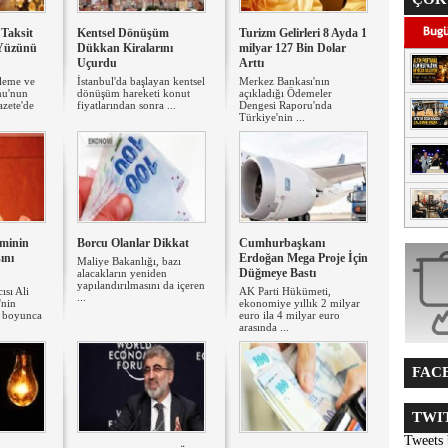
 Taksit
Kentsel Dönüşüm
Turizm Gelirleri 8 Ayda 1
Yüzünü
Dükkan Kiralarını
milyar 127 Bin Dolar
Uçurdu
Arttı
leme ve
İstanbul'da başlayan kentsel
Merkez Bankası'nın
mu'nun
dönüşüm hareketi konut
açıkladığı Ödemeler
zete'de
fiyatlarından sonra ...
Dengesi Raporu'nda
Türkiye'nin ...
minin
Borcu Olanlar Dikkat
Cumhurbaşkanı
ını
Erdoğan Mega Proje İçin
Maliye Bakanlığı, bazı
Düğmeye Bastı
alacakların yeniden
yapılandırılmasını da içeren
sı Ali
AK Parti Hükümeti,
...
'nin
ekonomiye yıllık 2 milyar
l boyunca
euro ila 4 milyar euro
arasında ...
FACE
TWIT
Tweets