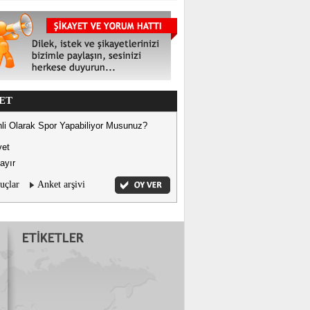
ET
li Olarak Spor Yapabiliyor Musunuz?
vet
ayır
uçlar
Anket arşivi