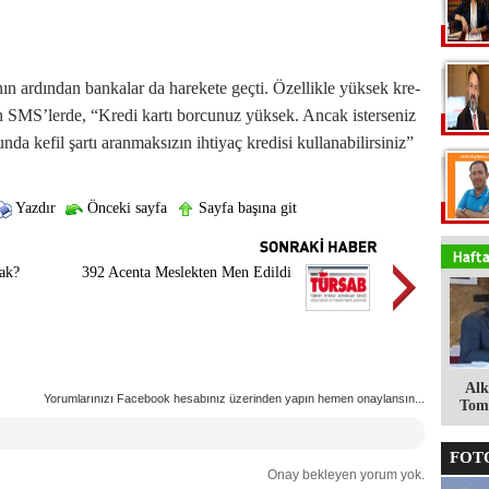
nın ar­dın­dan ban­ka­lar da ha­re­ke­te geç­ti. Özel­lik­le yük­sek kre­
len SMS’­ler­de, “K­re­di kar­tı bor­cu­nuz yük­sek. An­cak is­ter­se­niz
n­da ke­fil şar­tı aran­mak­sı­zın ih­ti­yaç kre­di­si kul­la­na­bi­lir­si­ni­z”
Yazdır
Önceki sayfa
Sayfa başına git
ak?
392 Acenta Meslekten Men Edildi
Alk
Yorumlarınızı Facebook hesabınız üzerinden yapın hemen onaylansın...
Tomg
FOTO
Onay bekleyen yorum yok.