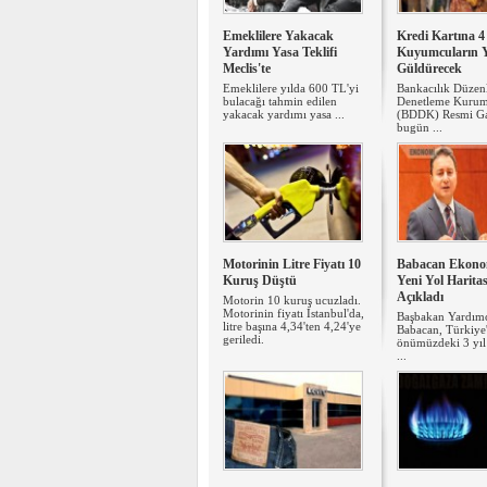
Emeklilere Yakacak
Kredi Kartına 4
Yardımı Yasa Teklifi
Kuyumcuların 
Meclis'te
Güldürecek
Emeklilere yılda 600 TL'yi
Bankacılık Düzen
bulacağı tahmin edilen
Denetleme Kuru
yakacak yardımı yasa ...
(BDDK) Resmi Ga
bugün ...
Motorinin Litre Fiyatı 10
Babacan Ekono
Kuruş Düştü
Yeni Yol Haritas
Açıkladı
Motorin 10 kuruş ucuzladı.
Motorinin fiyatı İstanbul'da,
Başbakan Yardımcı
litre başına 4,34'ten 4,24'ye
Babacan, Türkiye
geriledi.
önümüzdeki 3 yı
...