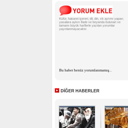
Küfür, hakaret içeren; dil, din, ırk ayrımı yapan;
yasalara aykırı ifade ve beyanda bulunan ve
tamamı büyük harflerle yazılan yorumlar
yayınlanmayacaktır.
Bu haber henüz yorumlanmamış...
DİĞER HABERLER