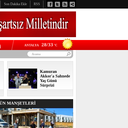
Son Dakika Ekle
RSS
28/33
ANTALYA
°C
İ
Kamuran
Akkor'a Sahnede
Yaş Günü
Sürprizi
N MANŞETLERİ