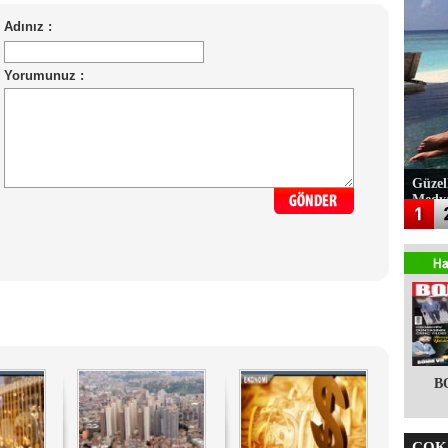
Güzel
Medy
B
ÇOK