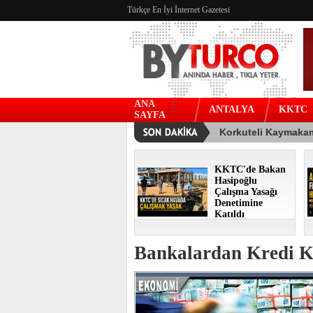
Türkçe En İyi İnternet Gazetesi
ANA
ANTALYA
KKTC
SAYFA
KKTC'de Bakan
Hasipoğlu
Çalışma Yasağı
Denetimine
Katıldı
Bankalardan Kredi Ka