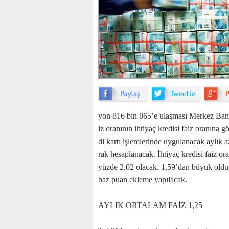
yon 816 bin 865’e ulaş­ma­sı Mer­kez Ban­ka­sı
iz ora­nı­nın ih­ti­yaç kre­di­si fa­iz ora­nı­na
di kar­tı iş­lem­le­rin­de uy­gu­la­na­cak ay­lık a
rak he­sap­la­na­cak. İh­ti­yaç kre­di­si fa­iz 
yüz­de 2.02 ola­cak. 1,59’dan bü­yük ol­du­
baz pu­an ek­le­me ya­pı­la­cak.
AYLIK ORTALAM FAİZ 1,25