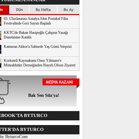
63. Uluslararası Antalya Altın Portakal Film
Festivalinde Geri Sayım Başladı
KKTC'de Bakan Hasipoğlu Çalışma Yasağı
Denetimine Katıldı
Kamuran Akkor'a Sahnede Yaş Günü Sürprizi
Korkuteli Kaymakamı Onur Yılmazer'e
Müteahhitler Derneğinden Hayırlı Olsun Ziyareti
Bak Sen Sıla'ya!
BOOK'TA BYTURCO
TER'DA BYTURCO
 by ByturcoCom