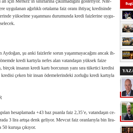
 için Mer­ke­z’­in sı­nır­la­rı­na çı­kıl­ma­dı­ğı­nı gös­te­ri­yor. Ni­te­
­re uy­gu­la­nan ağır­lık­lı or­ta­la­ma fa­iz ora­nı ih­ti­yaç kre­di­sin­de
­le­rin­de yük­sel­me ya­şan­ma­sı du­ru­mun­da kre­di fa­iz­le­ri­ne uy­gu­
se­le­cek.
n Ay­do­ğan, şu an­ki fa­iz­ler­le so­run ya­şan­ma­ya­ca­ğı­nı an­cak ih­
i dö­nem­de kre­di kar­tıy­la ne­fes alan va­tan­da­şın yük­sek fai­ze
 bir­çok in­sa­nın kre­di kar­tı bor­cu­nun ya­nı sı­ra tü­ke­ti­ci kre­di­si
YAZ
ç kre­di­si çe­ken bir in­san öde­me­le­rin­de­ki zor­lu­ğu kre­di kar­tıy­la
R
 ya­pı­lan he­sap­la­ma­da +43 baz pu­an­la fa­iz 2,35’e, va­tan­da­şın ce­
a­da 3 li­ra ar­tı­şa denk ge­li­yor. Mev­cut fa­iz oran­la­rıy­la bin li­ra­
 50 ku­ru­şa çı­kı­yor.