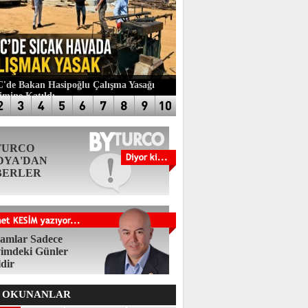
de Bakan Hasipoğlu Çalışma Yasağı
imine Katıldı
TURCO
DYA'DAN
BERLER
amlar Sadece
imdeki Günler
ldir
 OKUNANLAR