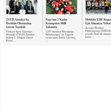
TSYD Antalya'da
Paşa'nın 5 Kadın
Melekler EHF Kupa
İbrahim Okumamış
Kramponu Milli
İçin Almanya Yolcu
Güven Tazeledi
Takımda
Avrupa Hentbol
Federasyonu (EHF) K
Türkiye Spor Yazarları
1207 Antalya Muratpaşa
çeyrek final ilk maçın
Derneği (TSYD) Antalya
Belediyespor’un başarılı
pazar ...
Şubesi 1. Olağan Genel
oyuncuları Bahar Güvenç,
Kurul ...
...