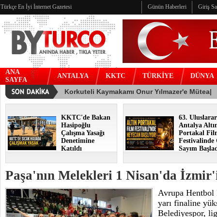
Türkçe En İyi İnternet Gazetesi
Günün Haberleri
Giriş S
ANA
ANTALYA
KKTC
TÜRKİYE
DÜNYA
SAYFA
KKTC'de Bakan
63. Uluslarar
Hasipoğlu
Antalya Altı
Çalışma Yasağı
Portakal Fi
Denetimine
Festivalinde
Katıldı
Sayım Başla
Paşa'nın Melekleri 1 Nisan'da İzmir
Avrupa Hentbol
yarı finaline yü
Belediyespor, li