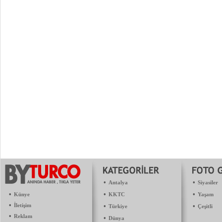
•
•
Antalya
Siyasiler
•
•
•
Künye
KKTC
Yaşam
•
İletişim
•
•
Türkiye
Çeşitli
•
Reklam
•
Dünya