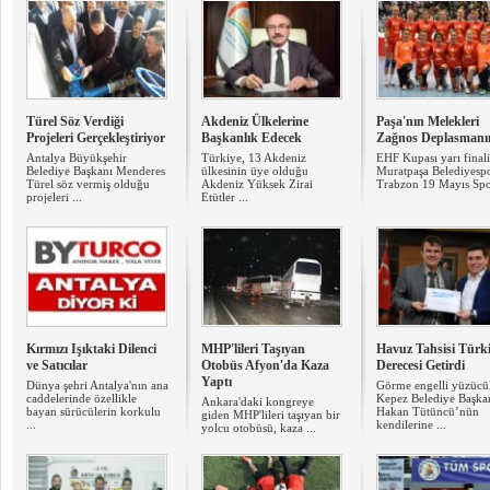
Türel Söz Verdiği
Akdeniz Ülkelerine
Paşa'nın Melekleri
Projeleri Gerçekleştiriyor
Başkanlık Edecek
Zağnos Deplasmanı
Antalya Büyükşehir
Türkiye, 13 Akdeniz
EHF Kupası yarı finali
Belediye Başkanı Menderes
ülkesinin üye olduğu
Muratpaşa Belediyesp
Türel söz vermiş olduğu
Akdeniz Yüksek Zirai
Trabzon 19 Mayıs Spor
projeleri ...
Etütler ...
Kırmızı Işıktaki Dilenci
MHP'lileri Taşıyan
Havuz Tahsisi Türk
ve Satıcılar
Otobüs Afyon'da Kaza
Derecesi Getirdi
Yaptı
Dünya şehri Antalya'nın ana
Görme engelli yüzücül
caddelerinde özellikle
Kepez Belediye Başka
Ankara'daki kongreye
bayan sürücülerin korkulu
Hakan Tütüncü’nün
giden MHP'lileri taşıyan bir
...
kendilerine ...
yolcu otobüsü, kaza ...