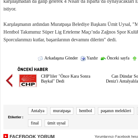
karşılaşmadan da galip gelerek 4 Nisan’da Isparta’da oynayacakları
istiyor.
Karşılaşmanın ardından Muratpaşa Belediye Başkanı Ümit Uysal, "M
Hentbol Takımımız Süper Lig Erteleme Maçı’nda Zağnos Spor Kulüb
Sporcularımızı kutlar, başarılarının devamını dilerim" dedi.
Arkadaşına Gönder
Yazdır
Önceki sayfa
CHP'liler "Önce Kara Sonra
Can Dündar So
Baykal" Dedi
Deniz'i Antalyalıl
Antalya
muratpaşa
hentbol
paşanın melekleri
Etiketler :
final
ümit uysal
FACEBOOK YORUM
Yorumlarınızı Facebook hesa