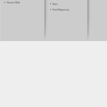
•
Sitene EKle
•
Spor
•
Özel Röportaj