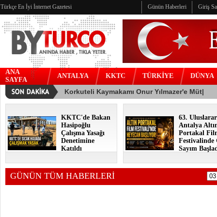
Türkçe En İyi İnternet Gazetesi
Günün Haberleri
Giriş S
ANA
ANTALYA
KKTC
TÜRKİYE
DÜNYA
SAYFA
KKTC'de Bakan
63. Uluslarar
Hasipoğlu
Antalya Altı
Çalışma Yasağı
Portakal Fi
Denetimine
Festivalinde
Katıldı
Sayım Başla
GÜNÜN TÜM HABERLERİ