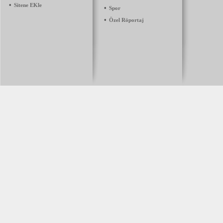
•
Sitene EKle
•
Spor
•
Özel Röportaj