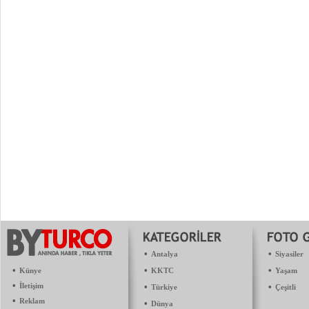
•
•
Antalya
Siyasiler
•
•
•
Künye
KKTC
Yaşam
•
İletişim
•
•
Türkiye
Çeşitli
•
Reklam
•
Dünya