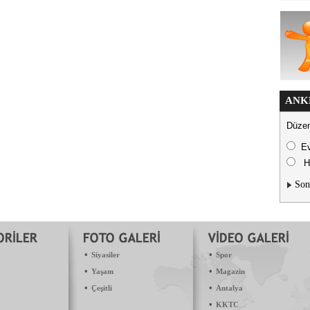
ANK
Düzen
E
H
Son
•
•
Siyasiler
Spor
•
•
Yaşam
Magazin
•
•
Çeşitli
Antalya
•
KKTC