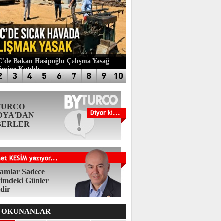
de Bakan Hasipoğlu Çalışma Yasağı
imine Katıldı
TURCO
DYA'DAN
BERLER
amlar Sadece
imdeki Günler
ldir
 OKUNANLAR