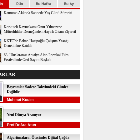
Kamuran Akkor'a Sahnede Yaş Günü Sürprizi
Korkuteli Kaymakamı Onur Yılmazer'e
Müteahhitler Derneğinden Hayırlı Olsun Ziyareti
KKTC'de Bakan Hasipoğlu Çalışma Yasağı
Denetimine Katıldı
63. Uluslararası Antalya Altın Portakal Film
Festivalinde Geri Sayım Başladı
ARLAR
Bayramlar Sadece Takvimdeki Günler
Değildir
Mehmet Kesim
Yeni Dünya Aranıyor
Prof.Dr.Ata Atun
Algoritmaların Ötesinde: Dijital Çağda