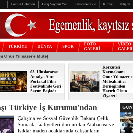
Günün Haberleri
Giriş Sayfam Yap
Favorilere Ekle
Künye
İletişim
FOTO
VİDEO
TÜRKİYE
DÜNYA
SPOR
GALERİ
GALER
Korkuteli
63. Uluslararası
Kaymakamı
Antalya Altın
Onur Yılmazer'e
Portakal Film
Müteahhitler
Festivalinde Geri
Derneğinden
Sayım Başladı
Hayırlı Olsun
Ziyareti
aşı Türkiye İş Kurumu'ndan
GÜNÜ
Çalışma ve Sosyal Güvenlik Bakanı Çelik,
Soma'da faaliyetleri durdurulan Atabacası ve
Işıklar maden ocaklarında çalışanların