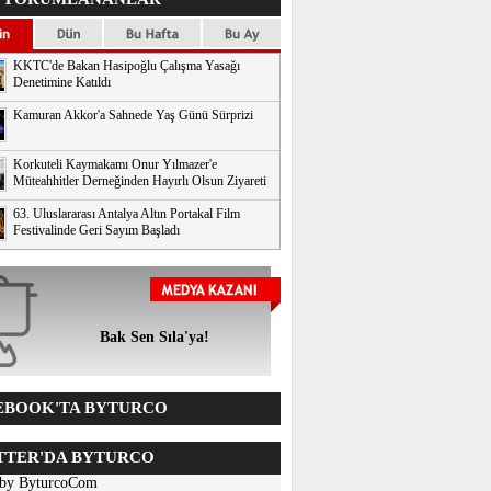
KKTC'de Bakan Hasipoğlu Çalışma Yasağı
Denetimine Katıldı
Kamuran Akkor'a Sahnede Yaş Günü Sürprizi
Korkuteli Kaymakamı Onur Yılmazer'e
Müteahhitler Derneğinden Hayırlı Olsun Ziyareti
63. Uluslararası Antalya Altın Portakal Film
Festivalinde Geri Sayım Başladı
Bak Sen Sıla'ya!
BOOK'TA BYTURCO
TER'DA BYTURCO
 by ByturcoCom