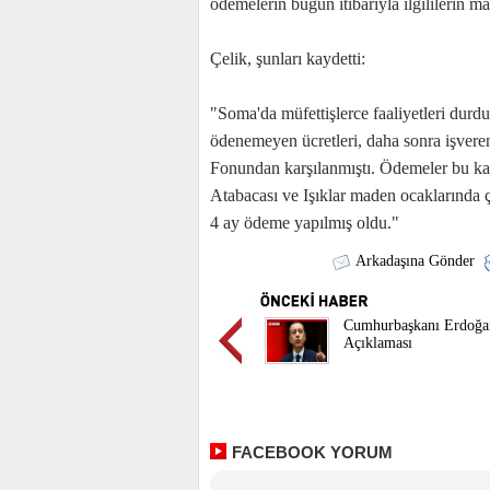
ödemelerin bugün itibarıyla ilgililerin maa
Çelik, şunları kaydetti:
"Soma'da müfettişlerce faaliyetleri durd
ödenemeyen ücretleri, daha sonra işveren
Fonundan karşılanmıştı. Ödemeler bu ka
Atabacası ve Işıklar maden ocaklarında ç
4 ay ödeme yapılmış oldu."
Arkadaşına Gönder
Cumhurbaşkanı Erdoğ
Açıklaması
FACEBOOK YORUM