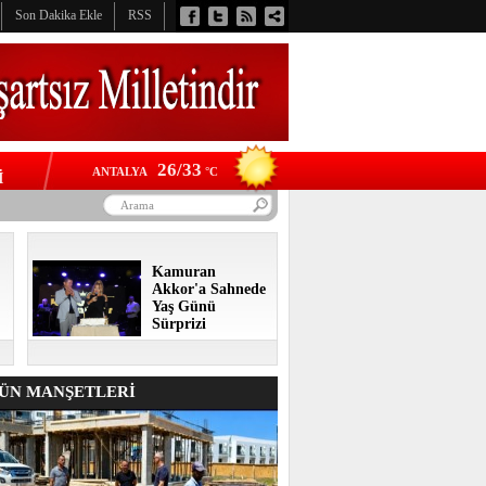
Son Dakika Ekle
RSS
26/33
ANTALYA
°C
İ
Kamuran
Akkor'a Sahnede
Yaş Günü
Sürprizi
N MANŞETLERİ