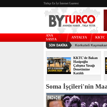
Türkçe En İyi İnternet Gazetesi
ANA
ANTALYA
KKTC
SAYFA
KKTC'de Bakan
Hasipoğlu
Çalışma Yasağı
Denetimine
Katıldı
Soma İşçileri'nin Ma