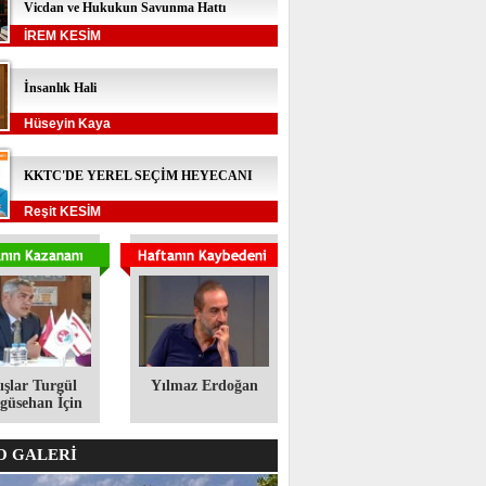
Vicdan ve Hukukun Savunma Hattı
İREM KESİM
İnsanlık Hali
Hüseyin Kaya
KKTC'DE YEREL SEÇİM HEYECANI
Reşit KESİM
ışlar Turgül
Yılmaz Erdoğan
üsehan İçin
 GALERİ