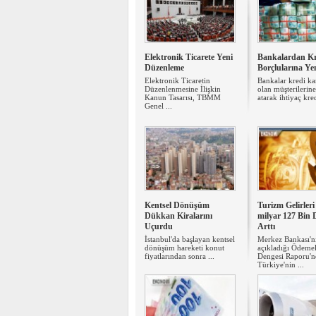
Elektronik Ticarete Yeni
Bankalardan Kr
Düzenleme
Borçlularına Yen
Elektronik Ticaretin
Bankalar kredi ka
Düzenlenmesine İlişkin
olan müşterilerin
Kanun Tasarısı, TBMM
atarak ihtiyaç kred
Genel ...
Kentsel Dönüşüm
Turizm Gelirleri
Dükkan Kiralarını
milyar 127 Bin 
Uçurdu
Arttı
İstanbul'da başlayan kentsel
Merkez Bankası'n
dönüşüm hareketi konut
açıkladığı Ödeme
fiyatlarından sonra ...
Dengesi Raporu'n
Türkiye'nin ...