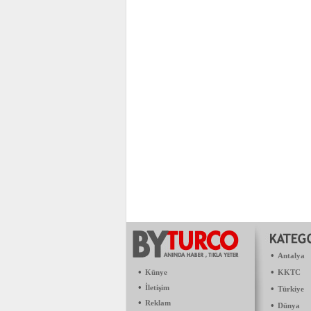
•
Antalya
•
•
Künye
KKTC
•
İletişim
•
Türkiye
•
Reklam
•
Dünya