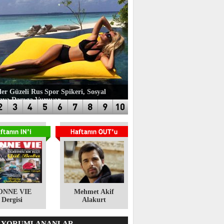
ler Güzeli Rus Spor Spikeri, Sosyal
aya Damga Vuruyor
ONNE VIE
​Mehmet Akif
Dergisi
Alakurt
 YORUMLANANLAR