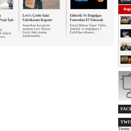
ı
Levi’s Çorlu’daki
Elektrik Ve Doğalgaz
roje İçin
Fabrikasını Kapattı
Faturaları El Yakacak
Amerikan kot giyim
Enerji Bakanı Taner Yıldız,
markası Levi Strauss
elektrik ve doğalgaza 1
i,
Çorlu’daki üretim
Eylül'den itibaren ...
2 milyar
tesislerindeki ...
euro
FACE
TWIT
Tweets