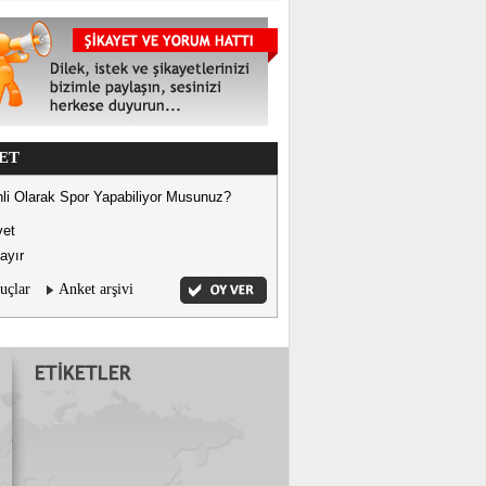
ET
li Olarak Spor Yapabiliyor Musunuz?
vet
ayır
uçlar
Anket arşivi