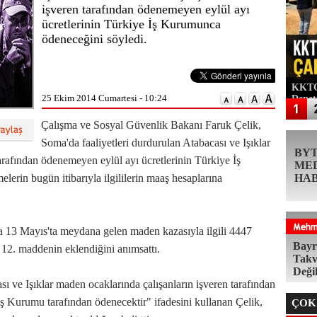
işveren tarafından ödenemeyen eylül ayı
ücretlerinin Türkiye İş Kurumunca
ödeneceğini söyledi.
KKTC'
25 Ekim 2014 Cumartesi - 10:24
Denet
Çalışma ve Sosyal Güvenlik Bakanı Faruk Çelik,
Soma'da faaliyetleri durdurulan Atabacası ve Işıklar
BY
arafından ödenemeyen eylül ayı ücretlerinin Türkiye İş
ME
erin bugün itibarıyla ilgililerin maaş hesaplarına
HA
da 13 Mayıs'ta meydana gelen maden kazasıyla ilgili 4447
Bayr
i 12. maddenin eklendiğini anımsattı.
Takv
Deği
sı ve Işıklar maden ocaklarında çalışanların işveren tarafından
ş Kurumu tarafından ödenecektir" ifadesini kullanan Çelik,
ÇOK