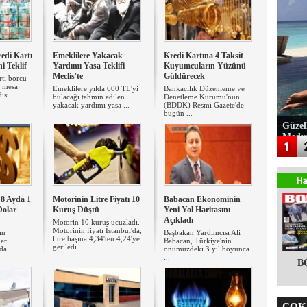
edi Kartı
Emeklilere Yakacak
Kredi Kartına 4 Taksit
i Teklif
Yardımı Yasa Teklifi
Kuyumcuların Yüzünü
Meclis'te
Güldürecek
rtı borcu
e mesaj
Emeklilere yılda 600 TL'yi
Bankacılık Düzenleme ve
isi ...
bulacağı tahmin edilen
Denetleme Kurumu'nun
yakacak yardımı yasa ...
(BDDK) Resmi Gazete'de
bugün ...
Güzel
Medy
 8 Ayda 1
Motorinin Litre Fiyatı 10
Babacan Ekonominin
Dolar
Kuruş Düştü
Yeni Yol Haritasını
Açıkladı
Motorin 10 kuruş ucuzladı.
Motorinin fiyatı İstanbul'da,
ın
Başbakan Yardımcısı Ali
litre başına 4,34'ten 4,24'ye
ler
Babacan, Türkiye'nin
geriledi.
da
önümüzdeki 3 yıl boyunca
...
B
ÇOK