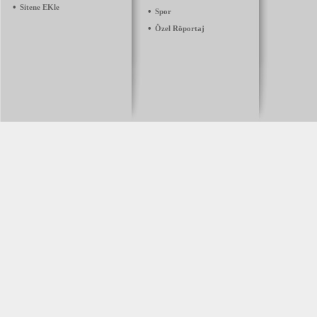
•
Sitene EKle
•
Spor
•
Özel Röportaj