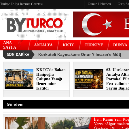
Türkçe En İyi İnternet Gazetesi
Günün Haberleri
Giriş S
ANA
ANTALYA
KKTC
TÜRKİYE
DÜNYA
SAYFA
KKTC'de Bakan
63. Uluslarar
Hasipoğlu
Antalya Altı
Çalışma Yasağı
Portakal Fi
Denetimine
Festivalinde
Katıldı
Sayım Başla
Gündem
İrem Kesim Yeni Köş
Yazısı :Algoritmaları
Ötesinde: Dijital Çağ