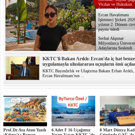
Vicdan ve Hukukun
Savunma Hattı
Ercan Havalimanı
İşletmeci Şirketi 202
yılının 2. Dönem cir
payını ödedi
Serhat Akpınar
Milyonlarca Üniversi
Adaylarına Seslendi
KKTC'li Bakan Arıklı: Ercan'da iç hat benze
uygulamayla uluslararası uçuşların önü açıla
KKTC Bayındırlık ve Ulaştırma Bakanı Erhan Arıklı,
Ercan Havalimanı'nın ...
Prof.Dr.Ata Atun Yazdı
6 Adet F 16 Uçağımız
8 Mart Dünya Kadı
:Kıbrıs’ta Barışın
Yavru Vatan KKTC 'de
Gününde GAÜ 'de 