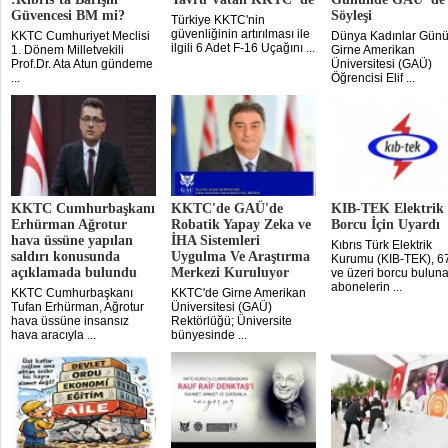
Güvencesi BM mi?
Söyleşi
Türkiye KKTC'nin
güvenliğinin artırılması ile
KKTC Cumhuriyet Meclisi
Dünya Kadınlar Günü
ilgili 6 Adet F-16 Uçağını ...
1. Dönem Milletvekili
Girne Amerikan
Prof.Dr. Ata Atun gündeme
Üniversitesi (GAÜ)
...
Öğrencisi Elif ...
KKTC Cumhurbaşkanı
KKTC'de GAÜ'de
KIB-TEK Elektrik
Erhürman Ağrotur
Robatik Yapay Zeka ve
Borcu İçin Uyardı
hava üssüne yapılan
İHA Sistemleri
Kıbrıs Türk Elektrik
saldırı konusunda
Uygulma Ve Araştırma
Kurumu (KIB-TEK), 6
açıklamada bulundu
Merkezi Kuruluyor
ve üzeri borcu bulun
abonelerin ...
KKTC Cumhurbaşkanı
KKTC'de Girne Amerikan
Tufan Erhürman, Ağrotur
Üniversitesi (GAÜ)
hava üssüne insansız
Rektörlüğü; Üniversite
hava aracıyla ...
bünyesinde ...