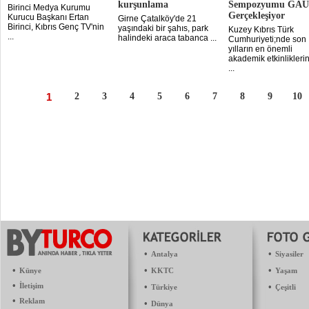
kurşunlama
Sempozyumu GAÜ
Birinci Medya Kurumu
Gerçekleşiyor
Kurucu Başkanı Ertan
Girne Çatalköy'de 21
Birinci, Kıbrıs Genç TV'nin
yaşındaki bir şahıs, park
Kuzey Kıbrıs Türk
...
halindeki araca tabanca ...
Cumhuriyeti;nde son
yılların en önemli
akademik etkinlikleri
...
1
2
3
4
5
6
7
8
9
10
•
•
Antalya
Siyasiler
•
•
•
Künye
KKTC
Yaşam
•
İletişim
•
•
Türkiye
Çeşitli
•
Reklam
•
Dünya