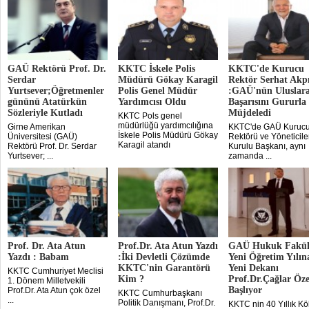
GAÜ Rektörü Prof. Dr.
KKTC İskele Polis
KKTC'de Kurucu
Serdar
Müdürü Gökay Karagil
Rektör Serhat Akp
Yurtsever;Öğretmenler
Polis Genel Müdür
:GAÜ'nün Uluslara
gününü Atatürkün
Yardımcısı Oldu
Başarısını Gururla
Sözleriyle Kutladı
Müjdeledi
KKTC Pols genel
müdürlüğü yardımcılığına
Girne Amerikan
KKTC'de GAÜ Kuruc
İskele Polis Müdürü Gökay
Üniversitesi (GAÜ)
Rektörü ve Yöneticile
Karagil atandı
Rektörü Prof. Dr. Serdar
Kurulu Başkanı, aynı
Yurtsever; ...
zamanda ...
Prof. Dr. Ata Atun
Prof.Dr. Ata Atun Yazdı
GAÜ Hukuk Fakült
Yazdı : Babam
:İki Devletli Çözümde
Yeni Öğretim Yılın
KKTC'nin Garantörü
Yeni Dekanı
KKTC Cumhuriyet Meclisi
Kim ?
Prof.Dr.Çağlar Öze
1. Dönem Milletvekili
Başlıyor
Prof.Dr. Ata Atun çok özel
KKTC Cumhurbaşkanı
...
Politik Danışmanı, Prof.Dr.
KKTC nin 40 Yıllık Kö