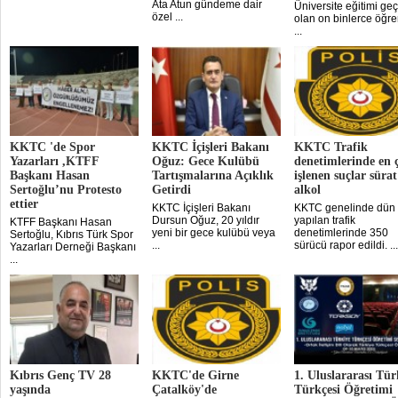
Ata Atun gündeme dair
Üniversite eğitimi ge
özel ...
olan on binlerce öğre
...
KKTC 'de Spor
KKTC İçişleri Bakanı
KKTC Trafik
Yazarları ,KTFF
Oğuz: Gece Kulübü
denetimlerinde en 
Başkanı Hasan
Tartışmalarına Açıklık
işlenen suçlar sürat
Sertoğlu’nu Protesto
Getirdi
alkol
ettier
KKTC İçişleri Bakanı
KKTC genelinde dün
Dursun Oğuz, 20 yıldır
yapılan trafik
KTFF Başkanı Hasan
yeni bir gece kulübü veya
denetimlerinde 350
Sertoğlu, Kıbrıs Türk Spor
...
sürücü rapor edildi. ...
Yazarları Derneği Başkanı
...
Kıbrıs Genç TV 28
KKTC'de Girne
1. Uluslararası Tür
yaşında
Çatalköy'de
Türkçesi Öğretimi