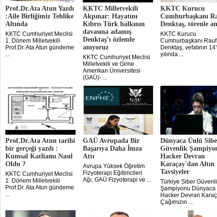
Prof.Dr.Ata Atun Yazdı
KKTC Milletvekili
KKTC Kurucu
:Aile Birliğimiz Tehlike
Akpınar: Hayatını
Cumhurbaşkanı R
Altında
Kıbrıs Türk halkının
Denktaş, törenle an
davasına adamış
KKTC Cumhuriyet Meclisi
KKTC Kurucu
Denktaş’ı özlemle
1. Dönem Milletvekili
Cumhurbaşkanı Rauf 
anıyoruz
Prof.Dr. Ata Atun gündeme
Denktaş, vefatının 14
...
yılında ...
KKTC Cumhuriyet Meclisi
Milletvekili ve Girne
Amerikan Üniversitesi
(GAÜ)- ...
Prof.Dr.Ata Atun tarihi
GAÜ Avrupada Bir
Dünyaca Ünlü Sibe
bir gerçeği yazdı :
Başarıya Daha İmza
Güvenlik Şampiyo
Kumsal Katliamı Nasıl
Attı
Hacker Devran
Oldu ?
Karaçay'dan Altın
Avrupa Yüksek Öğretim
Tavsiyeler
Fizyoterapi Eğitimcileri
KKTC Cumhuriyet Meclisi
Ağı, GAÜ Fizyoterapi ve ...
1. Dönem Milletvekili
Türkiye Siber Güvenl
Prof.Dr. Ata Atun gündeme
Şampiyonu Dünyaca 
...
Hacker Devran Kara
Çağımızın ...